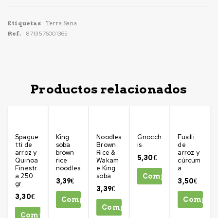
Etiquetas
Terra Sana
Ref.
8713576001365
Productos relacionados
Spague
King
Noodles
Gnocch
Fusilli
tti de
soba
Brown
is
de
arroz y
brown
Rice &
arroz y
5,30
€
Quinoa
rice
Wakam
cúrcum
Finestr
noodles
e King
a
a 250
soba
Comprar
3,39
€
3,50
€
gr
3,39
€
3,30
€
Comprar
Compra
Comprar
Comprar