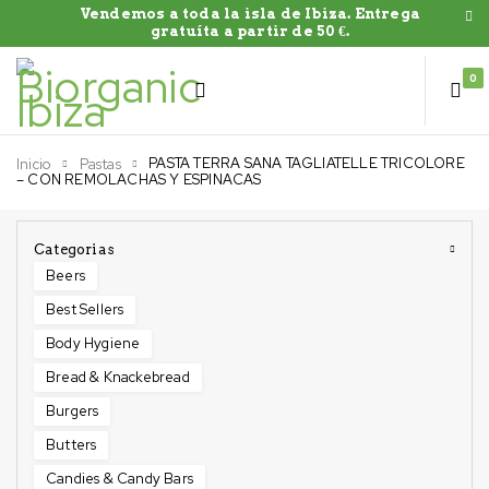
Vendemos a toda la isla de Ibiza. Entrega
gratuíta a partir de 50 €.
0
PASTA TERRA SANA TAGLIATELLE TRICOLORE
Inicio
Pastas
– CON REMOLACHAS Y ESPINACAS
Categorias
Beers
Best Sellers
Body Hygiene
Bread & Knackebread
Burgers
Butters
Candies & Candy Bars