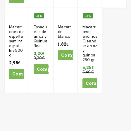
-3%
-3%
Macarr
Espagu
Macarr
Macarr
ones de
etis de
ón
ones
espelta
arroz y
blanco
andinos
semiint
Quinua
Oleand
1,82
€
egral
Real
er arroz
Iris 500
y
3,20
€
g
quinoa
Comprar
3,30
€
250 gr
2,98
€
5,25
€
Comprar
5,40
€
Comprar
Comprar