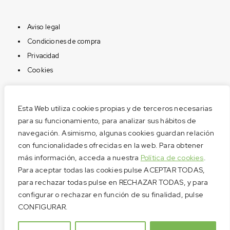
Aviso legal
Condiciones de compra
Privacidad
Cookies
Aviso legal
Esta Web utiliza cookies propias y de terceros necesarias
Condiciones de compra
para su funcionamiento, para analizar sus hábitos de
Privacidad
navegación. Asimismo, algunas cookies guardan relación
con funcionalidades ofrecidas en la web. Para obtener
Cookies
más información, acceda a nuestra
Política de cookies
.
Para aceptar todas las cookies pulse ACEPTAR TODAS,
para rechazar todas pulse en RECHAZAR TODAS, y para
configurar o rechazar en función de su finalidad, pulse
Pago seguro
CONFIGURAR.