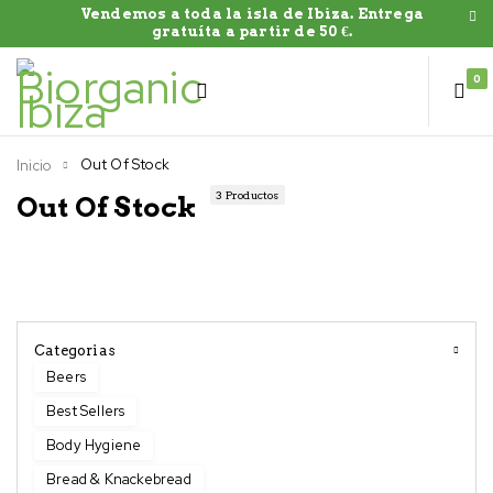
Vendemos a toda la isla de Ibiza. Entrega
gratuíta a partir de 50 €.
0
Out Of Stock
Inicio
3 Productos
Out Of Stock
Categorias
Beers
Best Sellers
Body Hygiene
Bread & Knackebread