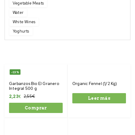
Vegetable Meats
Water
White Wines
Yoghurts
-13%
Garbanzos Bio El Granero
Organic Fennel (1/2 Kg)
Integral 500 g
2,55
€
2,23
€
Leer más
Comprar