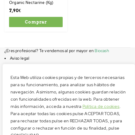
Organic Nectarine (Kg)
7,90
€
Comprar
¿Eres profesional? Te vendemos al por mayor en
Biocash
Aviso legal
Condiciones de compra
Privacidad
Esta Web utiliza cookies propias y de terceros necesarias
Cookies
para su funcionamiento, para analizar sus hábitos de
navegación. Asimismo, algunas cookies guardan relación
Menú
con funcionalidades ofrecidas en la web. Para obtener
Aviso legal
más información, acceda a nuestra
Política de cookies
.
Condiciones de compra
Para aceptar todas las cookies pulse ACEPTAR TODAS,
Privacidad
para rechazar todas pulse en RECHAZAR TODAS, y para
configurar o rechazar en función de su finalidad, pulse
Cookies