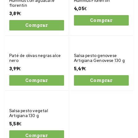
Hummus con aguacate
Hummus Florentin
florentin
4,05
€
3,89
€
Comprar
Comprar
Paté de olivas negras alce
Salsa pesto genovese
nero
Artigiana Genovese 130 g
3,99
€
5,49
€
Comprar
Comprar
Salsa pesto vegetal
Artigiana 130 g
5,58
€
Comprar