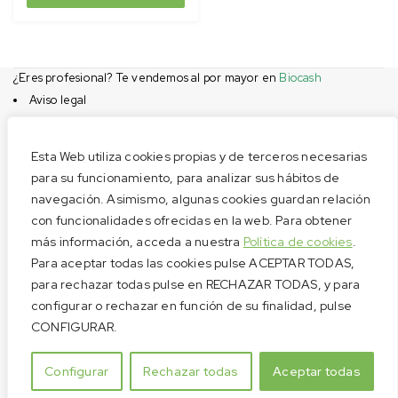
¿Eres profesional? Te vendemos al por mayor en
Biocash
Aviso legal
Condiciones de compra
Privacidad
Esta Web utiliza cookies propias y de terceros necesarias
Cookies
para su funcionamiento, para analizar sus hábitos de
navegación. Asimismo, algunas cookies guardan relación
Menú
con funcionalidades ofrecidas en la web. Para obtener
Aviso legal
más información, acceda a nuestra
Política de cookies
.
Condiciones de compra
Para aceptar todas las cookies pulse ACEPTAR TODAS,
Privacidad
para rechazar todas pulse en RECHAZAR TODAS, y para
configurar o rechazar en función de su finalidad, pulse
Cookies
CONFIGURAR.
Pago seguro
Configurar
Rechazar todas
Aceptar todas