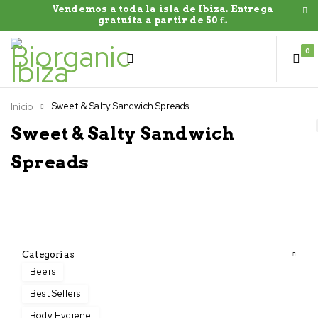
Vendemos a toda la isla de Ibiza. Entrega
gratuíta a partir de 50 €.
0
Sweet & Salty Sandwich Spreads
Inicio
Sweet & Salty Sandwich
Spreads
Categorias
Beers
Best Sellers
Body Hygiene