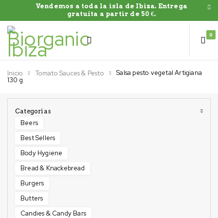
Vendemos a toda la isla de Ibiza. Entrega
gratuíta a partir de 50 €.
0
Salsa pesto vegetal Artigiana
Inicio
Tomato Sauces & Pesto
130 g
Categorias
Beers
Best Sellers
Body Hygiene
Bread & Knackebread
Burgers
Butters
Candies & Candy Bars