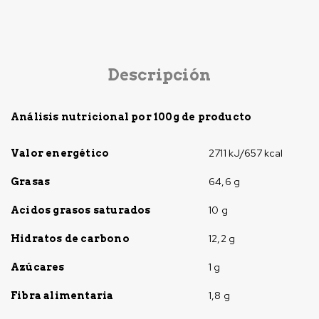
Descripción
Análisis nutricional por 100g de producto
2711 kJ/657 kcal
Valor energético
64,6 g
Grasas
10 g
Acidos grasos saturados
12,2 g
Hidratos de carbono
1 g
Azúcares
1,8 g
Fibra alimentaria