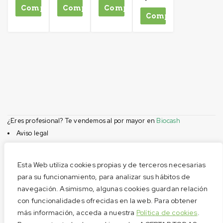
Comprar
Comprar
Comprar
Comprar
¿Eres profesional? Te vendemos al por mayor en
Biocash
Aviso legal
Condiciones de compra
Privacidad
Esta Web utiliza cookies propias y de terceros necesarias
Cookies
para su funcionamiento, para analizar sus hábitos de
navegación. Asimismo, algunas cookies guardan relación
Menú
con funcionalidades ofrecidas en la web. Para obtener
Aviso legal
más información, acceda a nuestra
Política de cookies
.
Condiciones de compra