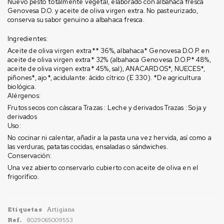
Nuevo pesto totalmente vegetal, elaborado con albahaca fresca
Genovesa D.O. y aceite de oliva virgen extra. No pasteurizado,
conserva su sabor genuino a albahaca fresca.
Ingredientes:
Aceite de oliva virgen extra** 36%, albahaca* Genovesa D.O.P. en
aceite de oliva virgen extra* 32% (albahaca Genovesa D.O.P* 48%,
aceite de oliva virgen extra* 45%, sal), ANACARDOS*, NUECES*,
piñones*, ajo*, acidulante: ácido cítrico (E 330). *De agricultura
biológica.
Alérgenos:
Frutos secos con cáscara Trazas : Leche y derivados Trazas : Soja y
derivados
Uso:
No cocinar ni calentar, añadir a la pasta una vez hervida, así como a
las verduras, patatas cocidas, ensaladas o sándwiches.
Conservación:
Una vez abierto conservarlo cubierto con aceite de oliva en el
frigorífico.
Etiquetas
Artigiana
Ref.
8029065009553