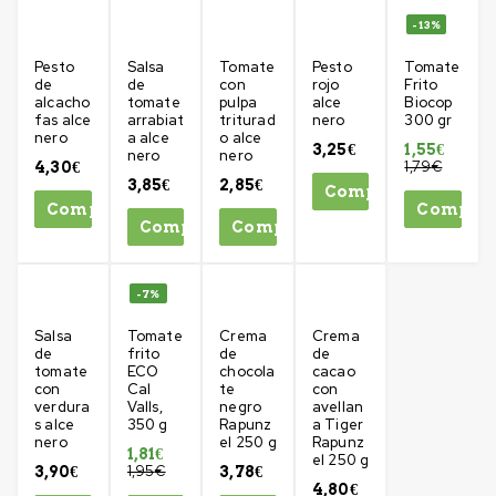
-13%
Pesto
Salsa
Tomate
Pesto
Tomate
de
de
con
rojo
Frito
alcacho
tomate
pulpa
alce
Biocop
fas alce
arrabiat
triturad
nero
300 gr
nero
a alce
o alce
3,25
€
1,55
€
nero
nero
1,79
€
4,30
€
3,85
€
2,85
€
Comprar
Comprar
Compra
Comprar
Comprar
-7%
Salsa
Tomate
Crema
Crema
de
frito
de
de
tomate
ECO
chocola
cacao
con
Cal
te
con
verdura
Valls,
negro
avellan
s alce
350 g
Rapunz
a Tiger
nero
el 250 g
Rapunz
1,81
€
el 250 g
1,95
€
3,90
€
3,78
€
4,80
€