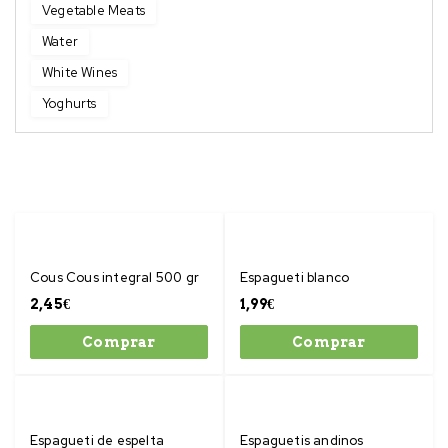
Vegetable Meats
Water
White Wines
Yoghurts
Cous Cous integral 500 gr
Espagueti blanco
2,45
€
1,99
€
Comprar
Comprar
Espagueti de espelta
Espaguetis andinos