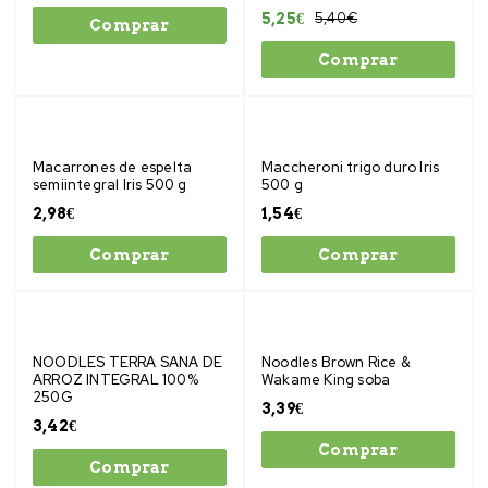
5,40
€
5,25
€
Comprar
Comprar
Macarrones de espelta
Maccheroni trigo duro Iris
semiintegral Iris 500 g
500 g
2,98
€
1,54
€
Comprar
Comprar
NOODLES TERRA SANA DE
Noodles Brown Rice &
ARROZ INTEGRAL 100%
Wakame King soba
250G
3,39
€
3,42
€
Comprar
Comprar