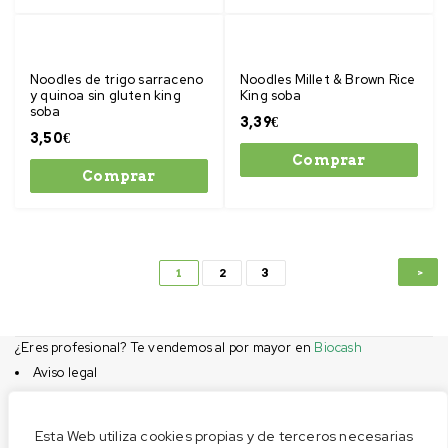
Noodles de trigo sarraceno
Noodles Millet & Brown Rice
y quinoa sin gluten king
King soba
soba
3,39
€
3,50
€
Comprar
Comprar
1
2
3
¿Eres profesional? Te vendemos al por mayor en
Biocash
Aviso legal
Condiciones de compra
Privacidad
Esta Web utiliza cookies propias y de terceros necesarias