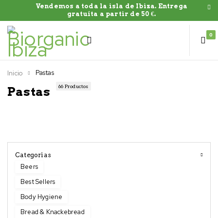
Vendemos a toda la isla de Ibiza. Entrega
gratuíta a partir de 50 €.
0
Pastas
Inicio
66 Productos
Pastas
Categorias
Beers
Best Sellers
Body Hygiene
Bread & Knackebread