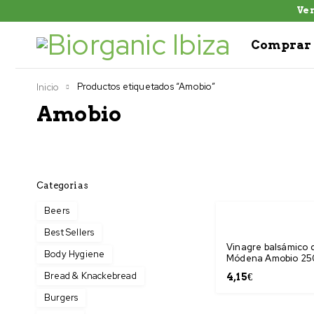
Ven
Comprar 
Productos etiquetados “Amobio”
Inicio
Amobio
Categorias
Beers
Best Sellers
Vinagre balsámico 
Body Hygiene
Módena Amobio 25
Bread & Knackebread
4,15
€
Burgers