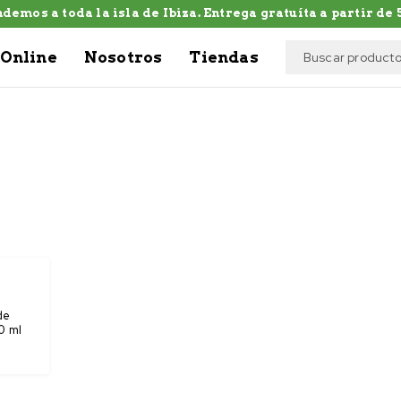
demos a toda la isla de Ibiza. Entrega gratuíta a partir de 5
Online
Nosotros
Tiendas
de
0 ml