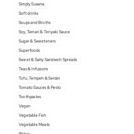
Simply Susana
Soft drinks
Soups and Broths
Soy, Tamari & Teriyaki Sauce
Sugar & Sweeteners
Superfoods
Sweet & Salty Sandwich Spreads
Teas & Infusions
Tofu, Tempeh & Seitán
Tomato Sauces & Pesto
Toothpastes
Vegan
Vegetable Fish
Vegetable Meats
Water