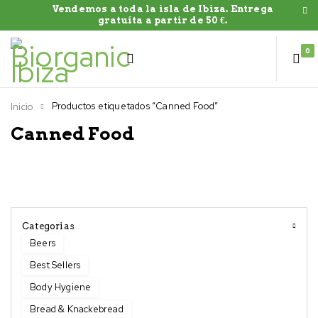
Vendemos a toda la isla de Ibiza. Entrega
gratuíta a partir de 50 €.
0
Productos etiquetados “Canned Food”
Inicio
Canned Food
Categorias
Beers
Best Sellers
Body Hygiene
Bread & Knackebread