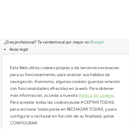
¿Eres profesional? Te vendemos al por mayor en
Biocash
Aviso legal
Condiciones de compra
Privacidad
Esta Web utiliza cookies propias y de terceros necesarias
Cookies
para su funcionamiento, para analizar sus hábitos de
navegación. Asimismo, algunas cookies guardan relación
Menú
con funcionalidades ofrecidas en la web. Para obtener
Aviso legal
más información, acceda a nuestra
Política de cookies
.
Condiciones de compra
Para aceptar todas las cookies pulse ACEPTAR TODAS,
Privacidad
para rechazar todas pulse en RECHAZAR TODAS, y para
configurar o rechazar en función de su finalidad, pulse
Cookies
CONFIGURAR.