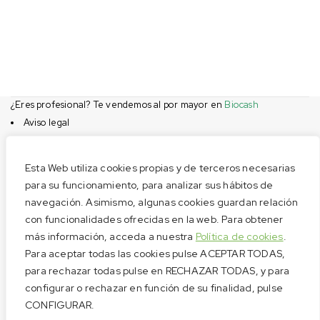
¿Eres profesional? Te vendemos al por mayor en
Biocash
Aviso legal
Condiciones de compra
Privacidad
Esta Web utiliza cookies propias y de terceros necesarias
Cookies
para su funcionamiento, para analizar sus hábitos de
navegación. Asimismo, algunas cookies guardan relación
Menú
con funcionalidades ofrecidas en la web. Para obtener
Aviso legal
más información, acceda a nuestra
Política de cookies
.
Condiciones de compra
Para aceptar todas las cookies pulse ACEPTAR TODAS,
Privacidad
para rechazar todas pulse en RECHAZAR TODAS, y para
configurar o rechazar en función de su finalidad, pulse
Cookies
CONFIGURAR.