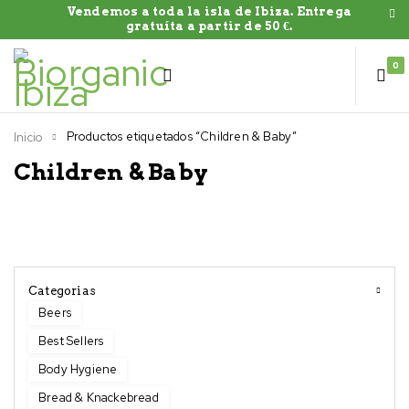
Vendemos a toda la isla de Ibiza. Entrega
gratuíta a partir de 50 €.
0
Productos etiquetados “Children & Baby”
Inicio
Children & Baby
Categorias
Beers
Best Sellers
Body Hygiene
Bread & Knackebread