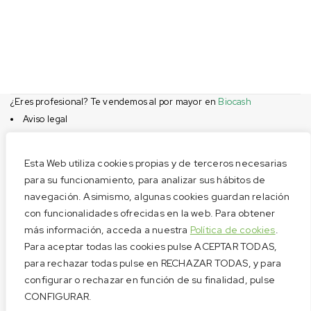
¿Eres profesional? Te vendemos al por mayor en
Biocash
Aviso legal
Condiciones de compra
Privacidad
Esta Web utiliza cookies propias y de terceros necesarias
Cookies
para su funcionamiento, para analizar sus hábitos de
navegación. Asimismo, algunas cookies guardan relación
Menú
con funcionalidades ofrecidas en la web. Para obtener
Aviso legal
más información, acceda a nuestra
Política de cookies
.
Condiciones de compra
Para aceptar todas las cookies pulse ACEPTAR TODAS,
Privacidad
para rechazar todas pulse en RECHAZAR TODAS, y para
configurar o rechazar en función de su finalidad, pulse
Cookies
CONFIGURAR.