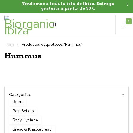
Vendemos a toda la isla de Ibiza. Entrega
gratuíta a partir de 50 €.
0
Productos etiquetados “Hummus”
Inicio
Hummus
Categorias
Beers
Best Sellers
Body Hygiene
Bread & Knackebread