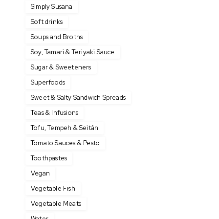
Simply Susana
Soft drinks
Soups and Broths
Soy, Tamari & Teriyaki Sauce
Sugar & Sweeteners
Superfoods
Sweet & Salty Sandwich Spreads
Teas & Infusions
Tofu, Tempeh & Seitán
Tomato Sauces & Pesto
Toothpastes
Vegan
Vegetable Fish
Vegetable Meats
Water