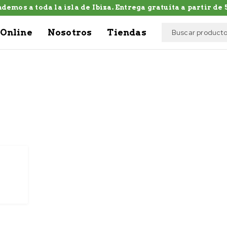
demos a toda la isla de Ibiza. Entrega gratuíta a partir de 5
Online
Nosotros
Tiendas