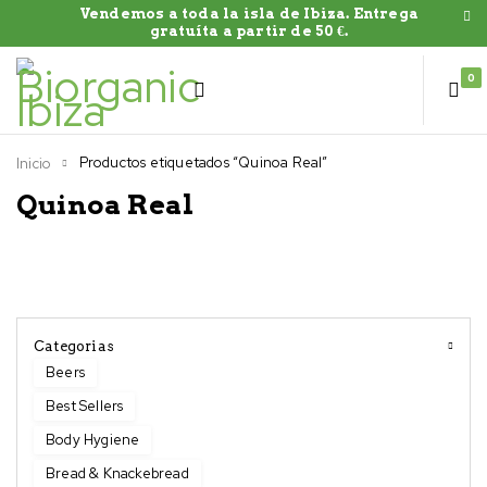
Vendemos a toda la isla de Ibiza. Entrega
gratuíta a partir de 50 €.
0
Productos etiquetados “Quinoa Real”
Inicio
Quinoa Real
Categorias
Beers
Best Sellers
Body Hygiene
Bread & Knackebread