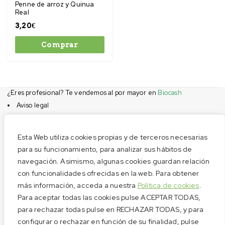
Penne de arroz y Quinua
Real
3,20
€
Comprar
¿Eres profesional? Te vendemos al por mayor en
Biocash
Aviso legal
Condiciones de compra
Privacidad
Esta Web utiliza cookies propias y de terceros necesarias
Cookies
para su funcionamiento, para analizar sus hábitos de
navegación. Asimismo, algunas cookies guardan relación
Menú
con funcionalidades ofrecidas en la web. Para obtener
Aviso legal
más información, acceda a nuestra
Política de cookies
.
Condiciones de compra
Para aceptar todas las cookies pulse ACEPTAR TODAS,
Privacidad
para rechazar todas pulse en RECHAZAR TODAS, y para
configurar o rechazar en función de su finalidad, pulse
Cookies