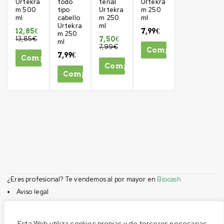
Urtekra
todo
terial
Urtekra
m 500
tipo
Urtekra
m 250
ml
cabello
m 250
ml
Urtekra
ml
12,85
€
7,99
€
m 250
13,85
€
7,50
€
ml
7,99
€
Comprar
7,99
€
Comprar
Comprar
Comprar
¿Eres profesional? Te vendemos al por mayor en
Biocash
Aviso legal
Condiciones de compra
Privacidad
Esta Web utiliza cookies propias y de terceros necesarias