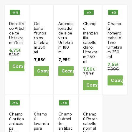
-8%
-6%
-6%
Dentífri
Gel
Acondic
Champ
Champ
co Arbol
baño
ionador
ú
ú
de té
frutos
de aloe
manzan
romero
Urtekra
rojos
vera
illa
cabello
m 75 ml
Urtekra
Urtekra
cabello
fino
m 250
m 180
claro
Urtekra
4,75
€
ml
ml
Urtekra
m 250
5,18
€
m 250
ml
7,85
€
7,95
€
ml
7,55
€
Comprar
7,99
€
7,50
€
Comprar
Comprar
7,99
€
Compra
Comprar
-7%
-6%
Champ
Champ
Champ
Champ
ú ortiga
ú
ú árbol
ú Rosas
anticas
lavanda
te
cabello
pa
para
antibac
normal