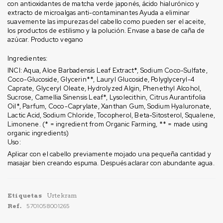
con antioxidantes de matcha verde japonés, ácido hialurónico y
extracto de microalgas anti-contaminantes Ayuda a eliminar
suavemente las impurezas del cabello como pueden ser el aceite,
los productos de estilismo y la polución. Envase a base de caña de
azúcar. Producto vegano
Ingredientes:
INCI: Aqua, Aloe Barbadensis Leaf Extract*, Sodium Coco-Sulfate,
Coco-Glucoside, Glycerin**, Lauryl Glucoside, Polyglyceryl-4
Caprate, Glyceryl Oleate, Hydrolyzed Algin, Phenethyl Alcohol,
Sucrose, Camellia Sinensis Leaf*, Lysolecithin, Citrus Aurantifolia
Oil*, Parfum, Coco-Caprylate, Xanthan Gum, Sodium Hyaluronate,
Lactic Acid, Sodium Chloride, Tocopherol, Beta-Sitosterol, Squalene,
Limonene. (* = ingredient from Organic Farming, ** = made using
organic ingredients)
Uso:
Aplicar con el cabello previamente mojado una pequeña cantidad y
masajar bien creando espuma. Después aclarar con abundante agua.
Etiquetas
Urtekram
Ref.
5701058001265