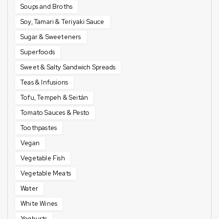
Soups and Broths
Soy, Tamari & Teriyaki Sauce
Sugar & Sweeteners
Superfoods
Sweet & Salty Sandwich Spreads
Teas & Infusions
Tofu, Tempeh & Seitán
Tomato Sauces & Pesto
Toothpastes
Vegan
Vegetable Fish
Vegetable Meats
Water
White Wines
Yoghurts