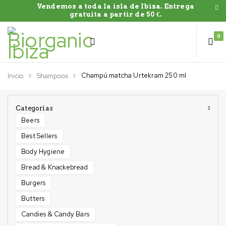
Vendemos a toda la isla de Ibiza. Entrega
gratuíta a partir de 50 €.
0
Champú matcha Urtekram 250 ml
Inicio
Shampoos
Categorias
Beers
Best Sellers
Body Hygiene
Bread & Knackebread
Burgers
Butters
Candies & Candy Bars