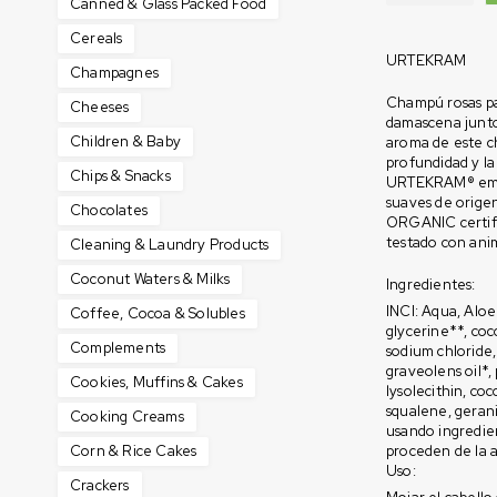
Canned & Glass Packed Food
Cereals
URTEKRAM
Champagnes
Champú rosas par
Cheeses
damascena junto
Children & Baby
aroma de este c
profundidad y la
Chips & Snacks
URTEKRAM® empl
suaves de orige
Chocolates
ORGANIC certifi
testado con ani
Cleaning & Laundry Products
Coconut Waters & Milks
Ingredientes:
INCI: Aqua, Aloe
Coffee, Cocoa & Solubles
glycerine**, coco
Complements
sodium chloride
graveolens oil*,
Cookies, Muffins & Cakes
lysolecithin, co
squalene, gerani
Cooking Creams
usando ingredien
Corn & Rice Cakes
proceden de la a
Uso:
Crackers