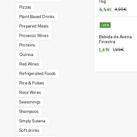
1 kg
Pizzas
4,95
€
4,46
€
Plant Based Drinks
-15%
Prepared Meals
Prosecco Wines
Bebida de Avena
Finestra
Proteins
1,99
€
1,69
€
Quinoa
Red Wines
Refrigerated Foods
Rice & Pulses
Rose Wines
Seasonings
Shampoos
Simply Susana
Soft drinks