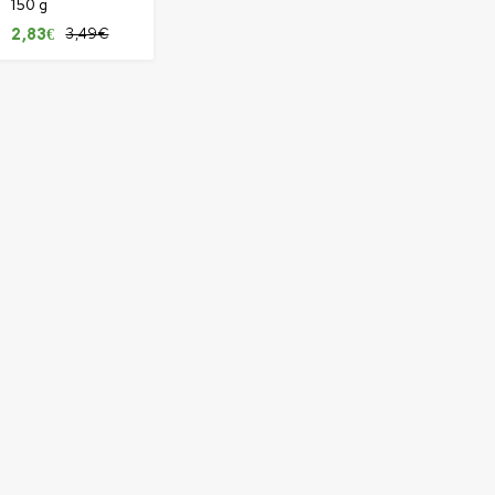
150 g
3,49
€
2,83
€