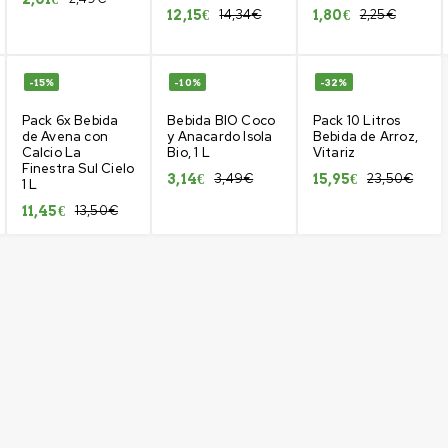
14,34
€
2,25
€
12,15
€
1,80
€
-15%
-10%
-32%
Pack 6x Bebida
Bebida BIO Coco
Pack 10 Litros
de Avena con
y Anacardo Isola
Bebida de Arroz,
Calcio La
Bio, 1 L
Vitariz
Finestra Sul Cielo
3,49
€
23,50
€
3,14
€
15,95
€
1 L
13,50
€
11,45
€