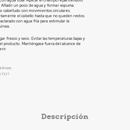
 con agua tibia. Aplicar el champú repartiéndolo
o. Añadir un poco de agua y formar espuma.
o cabelludo con movimientos circulares.
tamente el cabello hasta que no queden restos.
aclarado con agua fría para estimular la
uínea.
ar fresco y seco. Evitar las temperaturas bajas y
del producto. Manténgase fuera del alcance de
erir.
tekram
37337
Descripción