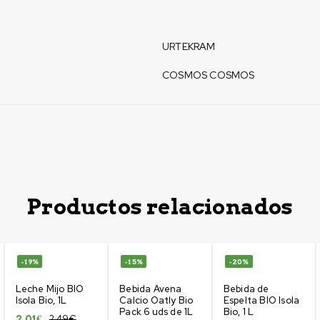
URTEKRAM
COSMOS COSMOS
Productos relacionados
-19%
-15%
-20%
Leche Mijo BIO
Bebida Avena
Bebida de
Isola Bio, 1L
Calcio Oatly Bio
Espelta BIO Isola
Pack 6 uds de 1L
Bio, 1 L
2,49
€
2,01
€