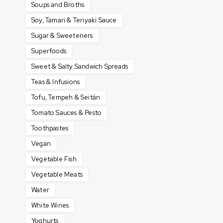
Soups and Broths
Soy, Tamari & Teriyaki Sauce
Sugar & Sweeteners
Superfoods
Sweet & Salty Sandwich Spreads
Teas & Infusions
Tofu, Tempeh & Seitán
Tomato Sauces & Pesto
Toothpastes
Vegan
Vegetable Fish
Vegetable Meats
Water
White Wines
Yoghurts