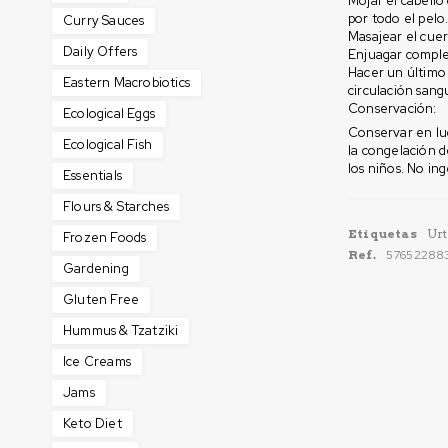
Mojar el cabello
por todo el pel
Curry Sauces
Masajear el cuer
Daily Offers
Enjuagar comple
Hacer un último 
Eastern Macrobiotics
circulación sang
Conservación:
Ecological Eggs
Conservar en lug
Ecological Fish
la congelación 
los niños. No ing
Essentials
Flours & Starches
Etiquetas
Ur
Frozen Foods
Ref.
57652288
Gardening
Gluten Free
Hummus & Tzatziki
Ice Creams
Jams
Keto Diet