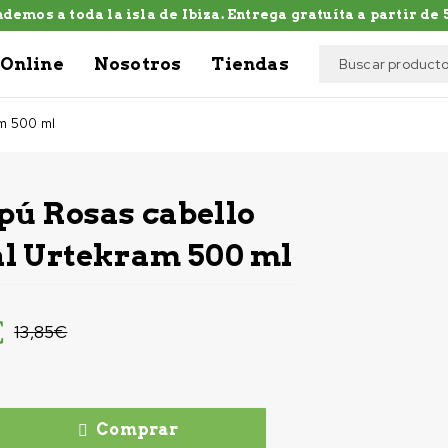
demos a toda la isla de Ibiza. Entrega gratuíta a partir de 5
Online
Nosotros
Tiendas
am 500 ml
ú Rosas cabello
l Urtekram 500 ml
€
13,85
€
Comprar