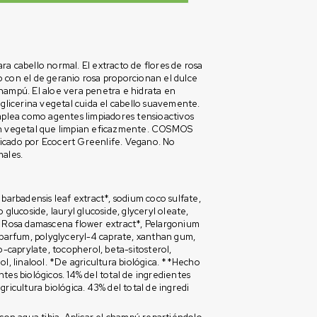
a cabello normal. El extracto de flores de rosa
 con el de geranio rosa proporcionan el dulce
hampú. El aloe vera penetra e hidrata en
 glicerina vegetal cuida el cabello suavemente.
ea como agentes limpiadores tensioactivos
n vegetal que limpian eficazmente. COSMOS
cado por Ecocert Greenlife. Vegano. No
males.
 barbadensis leaf extract*, sodium coco sulfate,
 glucoside, lauryl glucoside, glyceryl oleate,
, Rosa damascena flower extract*, Pelargonium
 parfum, polyglyceryl-4 caprate, xanthan gum,
co-caprylate, tocopherol, beta-sitosterol,
ol, linalool. *De agricultura biológica. **Hecho
tes biológicos. 14% del total de ingredientes
gricultura biológica. 43% del total de ingredi