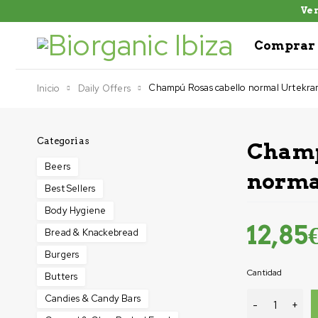
Ven
Comprar 
Champú Rosas cabello normal Urtekr
Inicio
Daily Offers
Categorias
Champ
-7%
Beers
norma
Best Sellers
Body Hygiene
12,85
Bread & Knackebread
Burgers
Cantidad
Butters
Candies & Candy Bars