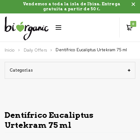
Vendemos a toda la isla de Ibiza. Entrega
gratuíta a partir de 50 €.
0
Dentífrico Eucaliptus Urtekram 75 ml
Inicio
Daily Offers
Categorias
-8%
Dentífrico Eucaliptus
Urtekram 75 ml