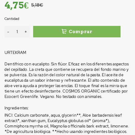
4,75
€
5,18
€
Cantidad
Comprar
URTEKRAM
Dentífrico con eucalipto. Sin flúor. Eficaz en los diferentes aspectos
del cepillado. La creta que contiene se recupera del fondo marino y
se pulveriza. Es la razón del color natural de la pasta. El aceite de
eucaliptus da un sabor intenso y refrescante. El alto contenido de
aloe vera ayuda a proteger las encías. El toque final es la mirra que
tiene un efecto desinfectante. COSMOS ORGANIC certificado por
Ecocert Greenlife. Vegano. No testado con animales.
Ingredientes:
INCI: Calcium carbonate, aqua, glycerin**, Aloe barbadensis leaf
extract*, xanthan gum, Eucalyptus globulus oil* (aroma*),
Commiphora myrrha oil, Magnolia officinalis bark extract, limonene.
*De agricultura biológica. **Hecho usando ingredientes biológicos.