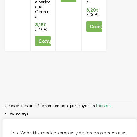
albarico
al
que
3,20
€
Germin
3,30
€
al
3,15
€
Comprar
3,40
€
Comprar
¿Eres profesional? Te vendemos al por mayor en
Biocash
Aviso legal
Condiciones de compra
Privacidad
Esta Web utiliza cookies propias y de terceros necesarias