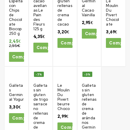
Espelta
cacao
gluten
Germin
Le
con
avellan
rellenas
al
Moulin
Chips
as Le
de
Cacao
Du
de
Pain
crema
Vainilla
Pivert
Chocol
des
de
Chocol
2,95
€
ate
Fleurs
cacao
ate
Biocop
125 g
3,20
€
3,69
€
250 g
Comprar
4,35
€
2,45
€
Comprar
Compra
2,95
€
Comprar
Comprar
-7%
-3%
Galleta
Galleta
Le
Galleta
s
s sin
Moulin
s sin
Germin
gluten
Du
gluten
al Yogur
de trigo
Pivert
rellenas
sarrace
beurre
de
3,30
€
no
Choco
crema
rellenas
de
2,99
€
de
aránda
Comprar
crema
nos
de
Germin
Comprar