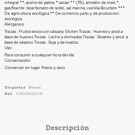
integral **, aceite de palma * cacao ** (3%), almidón de maíz *,
gasificante: bicarbonato de sodio, sal marina, vainilla Bourbon **.*
De agricultura ecológica.** De comercio justo y de produccion
ecológica.
Alérgenos:
Trazas : Frutos secos con cáscara Gluten Trazas : Huevos y prod.a
base de huevos Trazas : Leche y derivados Trazas : Sésamo y prod. a
base de sésamo Trazas : Soja y derivados
Uso:
Para consumir a cualquier hora del día
Conservación:
Conservar en lugar fresco y seco.
Etiquetas
Bisson
Ref.
3760005025176
Descripción