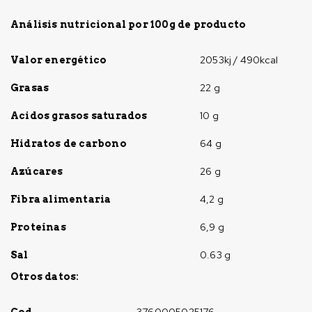
Análisis nutricional por 100g de producto
2053kj / 490kcal
Valor energético
22 g
Grasas
10 g
Acidos grasos saturados
64 g
Hidratos de carbono
26 g
Azúcares
4,2 g
Fibra alimentaria
6,9 g
Proteínas
0.63 g
Sal
Otros datos:
3760005025176
Cod.