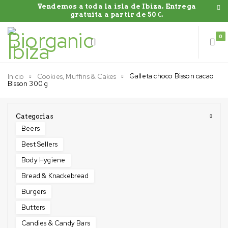
Vendemos a toda la isla de Ibiza. Entrega
gratuíta a partir de 50 €.
0
Galleta choco Bisson cacao
Inicio
Cookies, Muffins & Cakes
Bisson 300 g
Categorias
Beers
Best Sellers
Body Hygiene
Bread & Knackebread
Burgers
Butters
Candies & Candy Bars