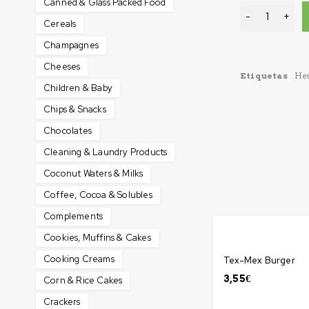
Canned & Glass Packed Food
Cereals
Champagnes
Cheeses
Etiquetas
He
Children & Baby
Chips & Snacks
Chocolates
Cleaning & Laundry Products
Coconut Waters & Milks
Coffee, Cocoa & Solubles
Complements
Cookies, Muffins & Cakes
Cooking Creams
Tex-Mex Burger
3,55
€
Corn & Rice Cakes
Crackers