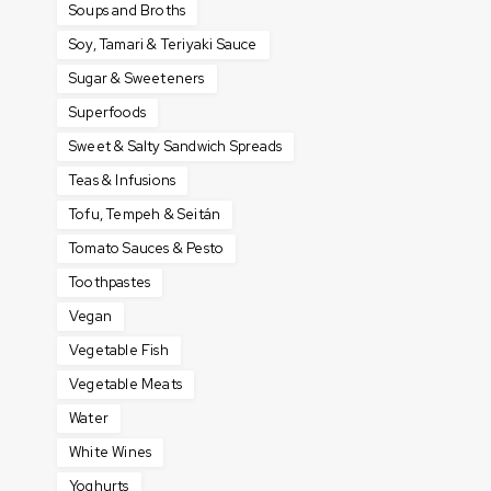
Soups and Broths
Soy, Tamari & Teriyaki Sauce
Sugar & Sweeteners
Superfoods
Sweet & Salty Sandwich Spreads
Teas & Infusions
Tofu, Tempeh & Seitán
Tomato Sauces & Pesto
Toothpastes
Vegan
Vegetable Fish
Vegetable Meats
Water
White Wines
Yoghurts