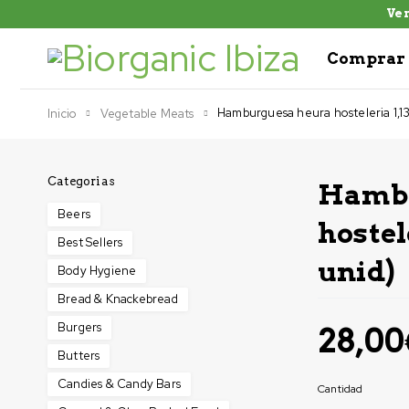
Ven
Comprar 
Hamburguesa heura hosteleria 1,13
Inicio
Vegetable Meats
Categorias
Hambu
Beers
hostel
Best Sellers
unid)
Body Hygiene
Bread & Knackebread
Burgers
28,00
Butters
Candies & Candy Bars
Cantidad