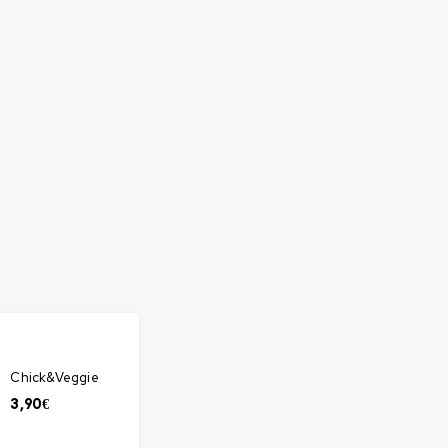
Chick&Veggie
3,90
€