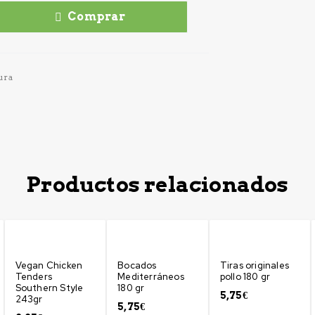
Comprar
ura
Productos relacionados
Vegan Chicken
Bocados
Tiras originales
Tenders
Mediterráneos
pollo 180 gr
Southern Style
180 gr
5,75
€
243gr
5,75
€