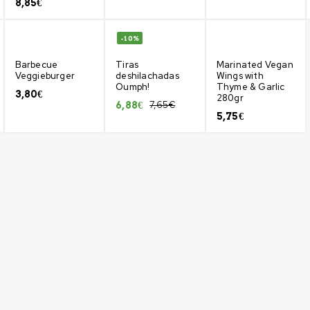
8,85
€
-10%
Barbecue
Tiras
Marinated Vegan
Veggieburger
deshilachadas
Wings with
Oumph!
Thyme & Garlic
3,80
€
280gr
7,65
€
6,88
€
5,75
€