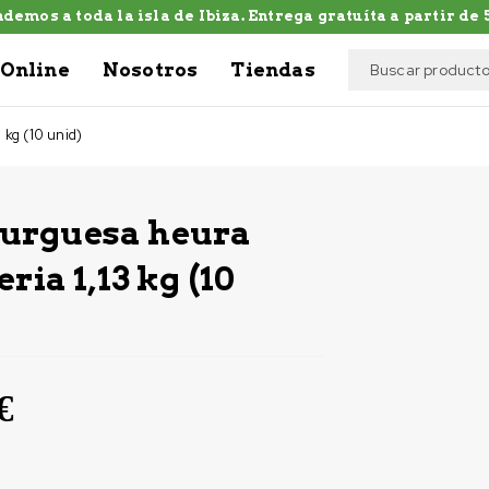
demos a toda la isla de Ibiza. Entrega gratuíta a partir de 5
Online
Nosotros
Tiendas
 kg (10 unid)
rguesa heura
eria 1,13 kg (10
€