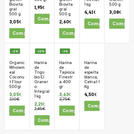
Biovita
Biovita
1 kg
500 g
1,95
€
gral
gral
4,41
€
3,08
€
500 g
500 g
Comprar
3,05
€
2,60
€
Comprar
Compra
Comprar
Comprar
-2%
-10%
-3%
Organic
Harina
Harina
Harina
Wholem
de
de
de
eal
Trigo
Tapioca
espelta
Coconu
bio El
Finestr
blanca,
t Flour
Graner
a 400
Celnat 1
500gr
o
gr
Kg
Integral
3,05
€
3,63
€
4,50
€
1 kg
3,10
€
3,75
€
2,21
€
Comprar
2,45
€
Comprar
Comprar
Comprar