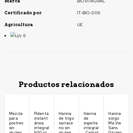
BIOVITAGRAL
Marca
IT-BIO-006
Certificado por
UE
Agricultura
U/c 6
Productos relacionados
Mezcla
Polenta
Harina
Harina
Harina
para
instant
de trigo
de
sorgo
postres
ánea
sarrace
espelta
Ma Vie
sin
integral
no sin
integral
Sans
gluten
500 gr
gluten
, Celnat
Gluten