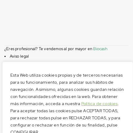
¿Eres profesional? Te vendemos al por mayor en
Biocash
Aviso legal
Condiciones de compra
Privacidad
Esta Web utiliza cookies propias y de terceros necesarias
Cookies
para su funcionamiento, para analizar sus hábitos de
navegación. Asimismo, algunas cookies guardan relación
Menú
con funcionalidades ofrecidas en la web. Para obtener
Aviso legal
más información, acceda a nuestra
Política de cookies
.
Condiciones de compra
Para aceptar todas las cookies pulse ACEPTAR TODAS,
Privacidad
para rechazar todas pulse en RECHAZAR TODAS, y para
configurar o rechazar en función de su finalidad, pulse
Cookies
CONFIGURAR.