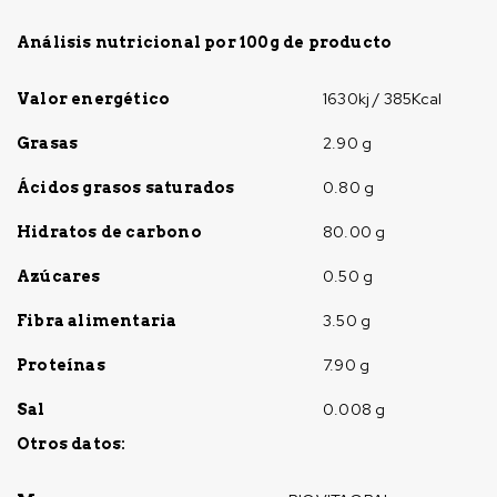
Análisis nutricional por 100g de producto
1630kj / 385Kcal
Valor energético
2.90 g
Grasas
0.80 g
Ácidos grasos saturados
80.00 g
Hidratos de carbono
0.50 g
Azúcares
3.50 g
Fibra alimentaria
7.90 g
Proteínas
0.008 g
Sal
Otros datos: