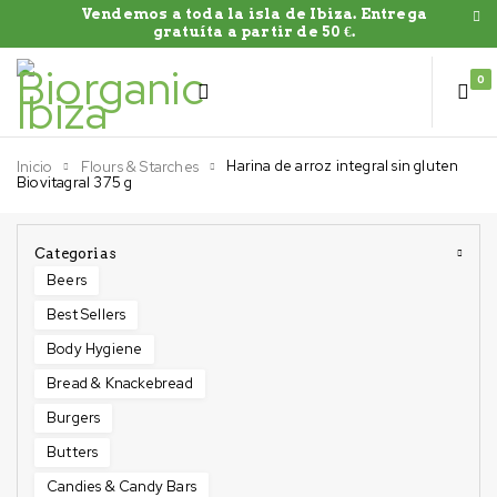
Vendemos a toda la isla de Ibiza. Entrega
gratuíta a partir de 50 €.
0
Harina de arroz integral sin gluten
Inicio
Flours & Starches
Biovitagral 375 g
Categorias
Beers
Best Sellers
Body Hygiene
Bread & Knackebread
Burgers
Butters
Candies & Candy Bars