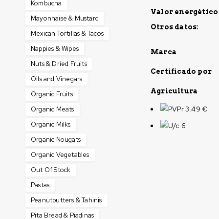
Kombucha
Valor energético
Mayonnaise & Mustard
Otros datos:
Mexican Tortillas & Tacos
Nappies & Wipes
Marca
Nuts & Dried Fruits
Certificado por
Oils and Vinegars
Agricultura
Organic Fruits
PVPr 3.49 €
Organic Meats
Organic Milks
U/c 6
Organic Nougats
Organic Vegetables
Out Of Stock
Pastas
Peanutbutters & Tahinis
Pita Bread & Piadinas