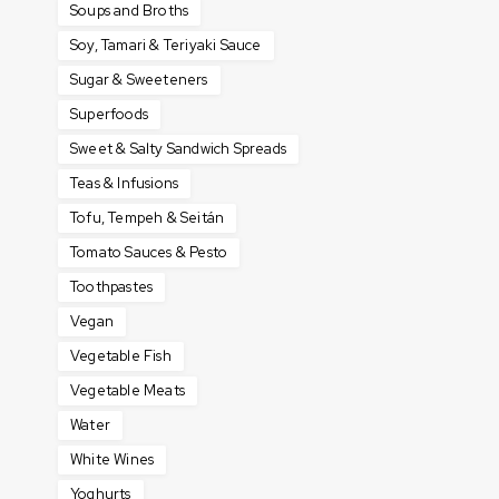
Soups and Broths
Soy, Tamari & Teriyaki Sauce
Sugar & Sweeteners
Superfoods
Sweet & Salty Sandwich Spreads
Teas & Infusions
Tofu, Tempeh & Seitán
Tomato Sauces & Pesto
Toothpastes
Vegan
Vegetable Fish
Vegetable Meats
Water
White Wines
Yoghurts