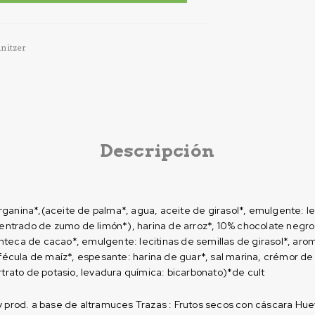
nitzer
Descripción
ganina*,(aceite de palma*, agua, aceite de girasol*, emulgente: le
ncentrado de zumo de limón*), harina de arroz*, 10% chocolate negr
teca de cacao*, emulgente: lecitinas de semillas de girasol*, aro
 fécula de maíz*, espesante: harina de guar*, sal marina, crémor de 
rtrato de potasio, levadura química: bicarbonato)*de cult
y prod. a base de altramuces Trazas : Frutos secos con cáscara Hue