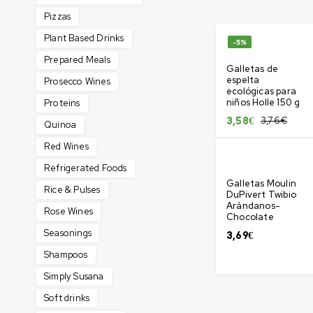
Pizzas
Plant Based Drinks
-5%
Prepared Meals
Galletas de
espelta
Prosecco Wines
ecológicas para
niños Holle 150 g
Proteins
3,76
€
3,58
€
Quinoa
Red Wines
Refrigerated Foods
Galletas Moulin
Rice & Pulses
DuPivert Twibio
Arándanos-
Rose Wines
Chocolate
Seasonings
3,69
€
Shampoos
Simply Susana
Soft drinks