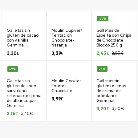
-17%
Galletas sin
Moulin Dupivert
Galletas de
gluten de cacao
Tentación
Espelta con Chips
con vainilla
Chocolate-
de Chocolate
Germinal
Naranja
Biocop 250 g
2,95
€
3,30
€
3,79
€
2,45
€
-7%
-3%
Galletas sin
Moulin Cookies
Galletas sin
gluten de trigo
Fourres
gluten rellenas
sarraceno
Chocolate
de crema de
rellenas de crema
arándanos
3,99
€
de albaricoque
Germinal
Germinal
3,30
€
3,20
€
3,40
€
3,15
€