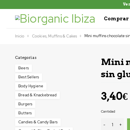
Ven
Comprar 
Mini muffins chocolate si
Inicio
Cookies, Muffins & Cakes
Categorias
Mini 
Beers
sin gl
Best Sellers
Body Hygiene
3,40
€
Bread & Knackebread
Burgers
Cantidad
Butters
Candies & Candy Bars