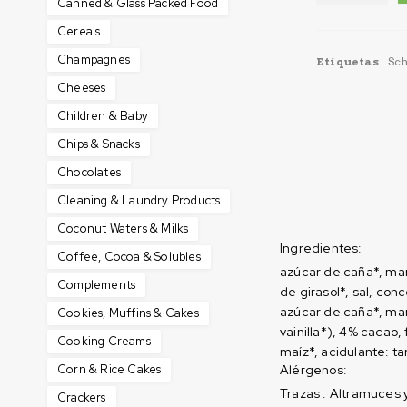
Canned & Glass Packed Food
Cereals
Champagnes
Etiquetas
Sch
Cheeses
Children & Baby
Chips & Snacks
Chocolates
Cleaning & Laundry Products
Coconut Waters & Milks
Ingredientes:
Coffee, Cocoa & Solubles
azúcar de caña*, mar
Complements
de girasol*, sal, co
azúcar de caña*, man
Cookies, Muffins & Cakes
vainilla*), 4% cacao,
Cooking Creams
maíz*, acidulante: ta
Corn & Rice Cakes
Alérgenos:
Trazas : Altramuces 
Crackers