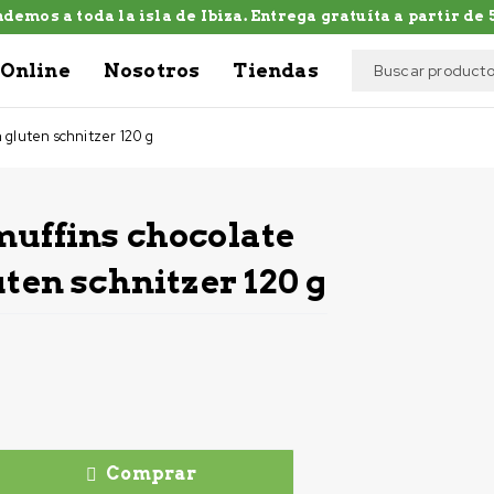
demos a toda la isla de Ibiza. Entrega gratuíta a partir de 5
Online
Nosotros
Tiendas
n gluten schnitzer 120 g
muffins chocolate
uten schnitzer 120 g
Comprar