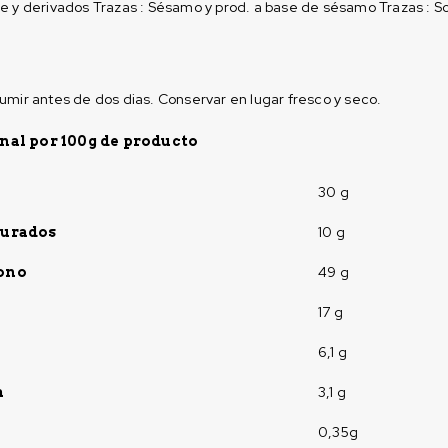
e y derivados Trazas : Sésamo y prod. a base de sésamo Trazas : So
umir antes de dos dias. Conservar en lugar fresco y seco.
onal por 100g de producto
30 g
10 g
turados
49 g
bono
17 g
6,1 g
3,1 g
a
0,35g