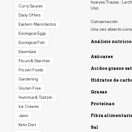
huevos Trazas : Lech
Curry Sauces
Uso:
Daily Offers
Conservación:
Eastern Macrobiotics
Una vez abierto cons
Ecological Eggs
Análisis nutrici
Ecological Fish
Essentials
Azúcares
Flours & Starches
Acidos grasos sa
Frozen Foods
Gardening
Hidratos de car
Gluten Free
Grasas
Hummus & Tzatziki
Proteínas
Ice Creams
Jams
Fibra alimentari
Keto Diet
Sal