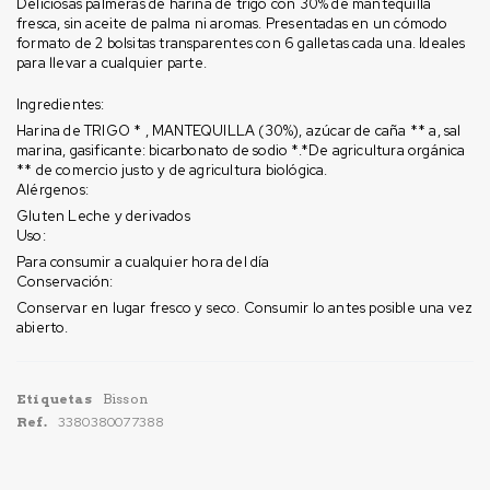
Deliciosas palmeras de harina de trigo con 30% de mantequilla
fresca, sin aceite de palma ni aromas. Presentadas en un cómodo
formato de 2 bolsitas transparentes con 6 galletas cada una. Ideales
para llevar a cualquier parte.
Ingredientes:
Harina de TRIGO * , MANTEQUILLA (30%), azúcar de caña ** a, sal
marina, gasificante: bicarbonato de sodio *.*De agricultura orgánica
** de comercio justo y de agricultura biológica.
Alérgenos:
Gluten Leche y derivados
Uso:
Para consumir a cualquier hora del día
Conservación:
Conservar en lugar fresco y seco. Consumir lo antes posible una vez
abierto.
Etiquetas
Bisson
Ref.
3380380077388