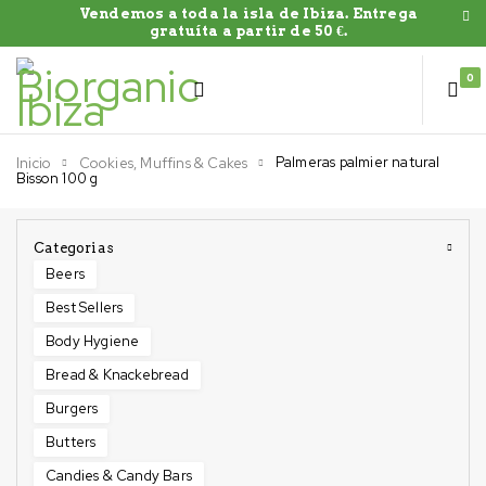
Vendemos a toda la isla de Ibiza. Entrega
gratuíta a partir de 50 €.
0
Palmeras palmier natural
Inicio
Cookies, Muffins & Cakes
Bisson 100 g
Categorias
Beers
Best Sellers
Body Hygiene
Bread & Knackebread
Burgers
Butters
Candies & Candy Bars