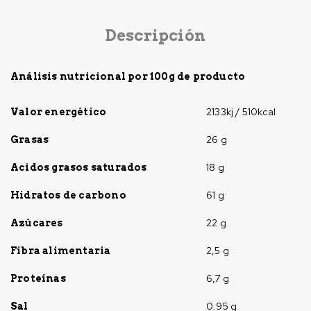
Descripción
Análisis nutricional por 100g de producto
2133kj / 510kcal
Valor energético
26 g
Grasas
18 g
Acidos grasos saturados
61 g
Hidratos de carbono
22 g
Azúcares
2,5 g
Fibra alimentaria
6,7 g
Proteínas
0.95 g
Sal