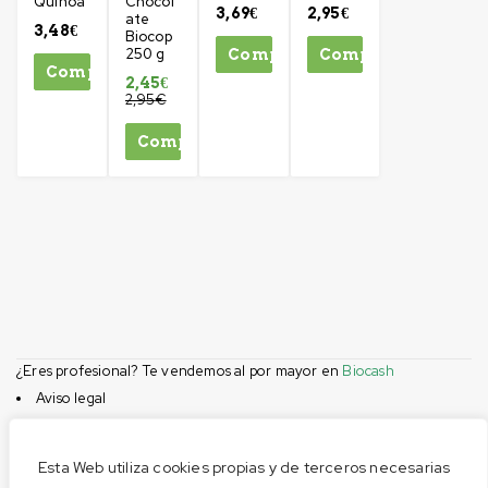
Quinoa
Chocol
3,69
€
2,95
€
ate
3,48
€
Biocop
250 g
Comprar
Comprar
Comprar
2,45
€
2,95
€
Comprar
¿Eres profesional? Te vendemos al por mayor en
Biocash
Aviso legal
Condiciones de compra
Privacidad
Esta Web utiliza cookies propias y de terceros necesarias