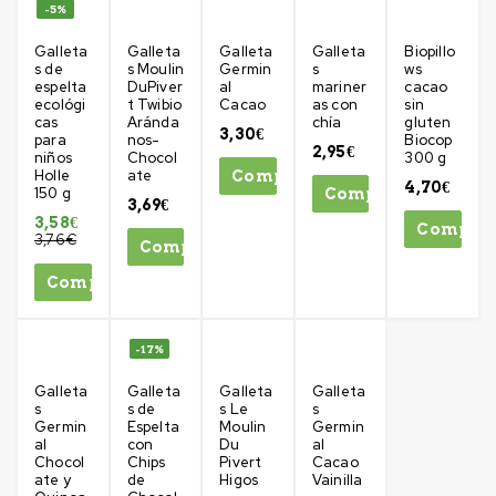
-5%
Galleta
Galleta
Galleta
Galleta
Biopillo
s de
s Moulin
Germin
s
ws
espelta
DuPiver
al
mariner
cacao
ecológi
t Twibio
Cacao
as con
sin
cas
Aránda
chía
gluten
3,30
€
para
nos-
Biocop
2,95
€
niños
Chocol
300 g
Holle
ate
Comprar
4,70
€
150 g
Comprar
3,69
€
3,58
€
Compra
3,76
€
Comprar
Comprar
-17%
Galleta
Galleta
Galleta
Galleta
s
s de
s Le
s
Germin
Espelta
Moulin
Germin
al
con
Du
al
Chocol
Chips
Pivert
Cacao
ate y
de
Higos
Vainilla