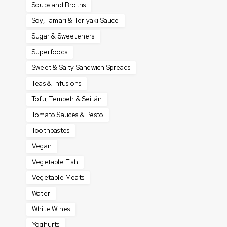
Soups and Broths
Soy, Tamari & Teriyaki Sauce
Sugar & Sweeteners
Superfoods
Sweet & Salty Sandwich Spreads
Teas & Infusions
Tofu, Tempeh & Seitán
Tomato Sauces & Pesto
Toothpastes
Vegan
Vegetable Fish
Vegetable Meats
Water
White Wines
Yoghurts