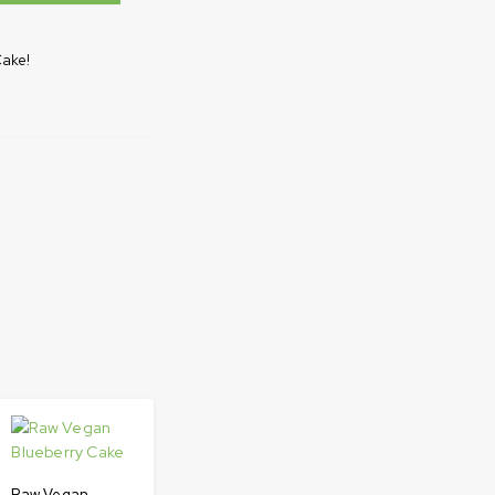
ake!
Raw Vegan