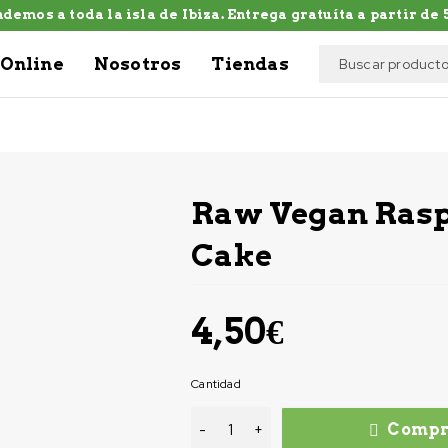
demos a toda la isla de Ibiza. Entrega gratuíta a partir de 5
Online
Nosotros
Tiendas
Raw Vegan Ras
Cake
4,50
€
Cantidad
Compr