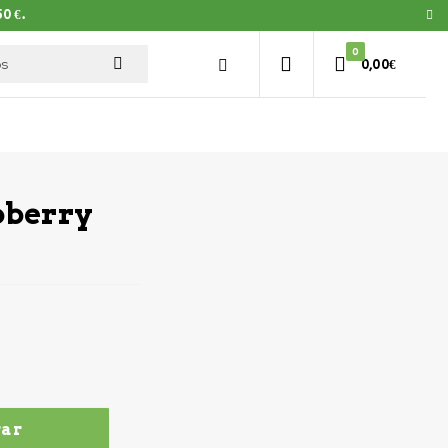
0 €.
0
0,00
€
pberry
ar