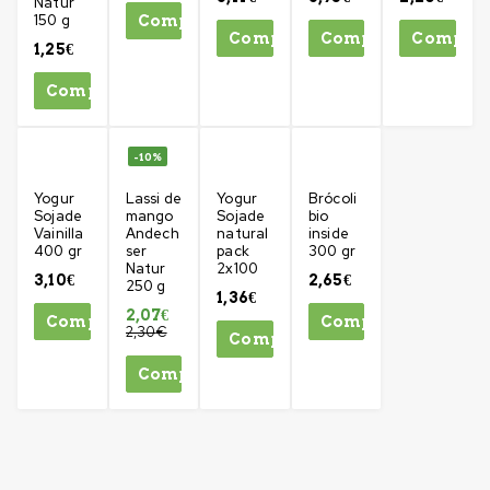
Natur
150 g
Comprar
Comprar
Comprar
Compra
1,25
€
Comprar
-10%
Yogur
Lassi de
Yogur
Brócoli
Sojade
mango
Sojade
bio
Vainilla
Andech
natural
inside
400 gr
ser
pack
300 gr
Natur
2x100
3,10
€
2,65
€
250 g
1,36
€
2,07
€
Comprar
Comprar
2,30
€
Comprar
Comprar