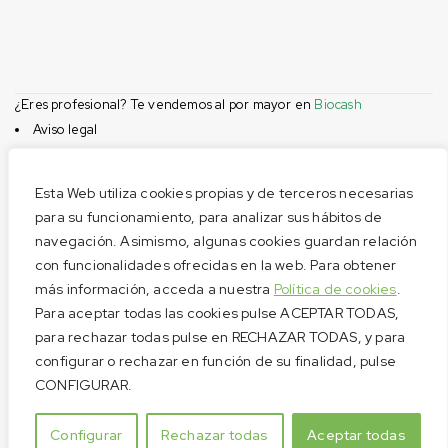
¿Eres profesional? Te vendemos al por mayor en
Biocash
Aviso legal
Condiciones de compra
Privacidad
Esta Web utiliza cookies propias y de terceros necesarias
Cookies
para su funcionamiento, para analizar sus hábitos de
navegación. Asimismo, algunas cookies guardan relación
Menú
con funcionalidades ofrecidas en la web. Para obtener
Aviso legal
más información, acceda a nuestra
Política de cookies
.
Condiciones de compra
Para aceptar todas las cookies pulse ACEPTAR TODAS,
Privacidad
para rechazar todas pulse en RECHAZAR TODAS, y para
configurar o rechazar en función de su finalidad, pulse
Cookies
CONFIGURAR.
Pago seguro
Configurar
Rechazar todas
Aceptar todas