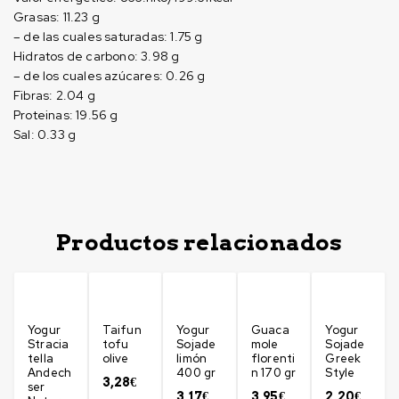
Grasas:
11.23 g
– de las cuales saturadas:
1.75 g
Hidratos de carbono:
3.98 g
– de los cuales azúcares:
0.26 g
Fibras:
2.04 g
Proteinas:
19.56 g
Sal:
0.33 g
Productos relacionados
Yogur
Taifun
Yogur
Guaca
Yogur
Stracia
tofu
Sojade
mole
Sojade
tella
olive
limón
florenti
Greek
Andech
400 gr
n 170 gr
Style
3,28
€
ser
3,17
€
3,95
€
2,20
€