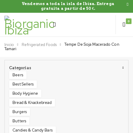
Vendemos a toda la isla de Ibiza. Entrega
gratuíta a partir de 50 €.
0
Tempe De Soja Macerado Con
Inicio
Refrigerated Foods
Tamari
Categorias
Beers
Best Sellers
Body Hygiene
Bread & Knackebread
Burgers
Butters
Candies & Candy Bars