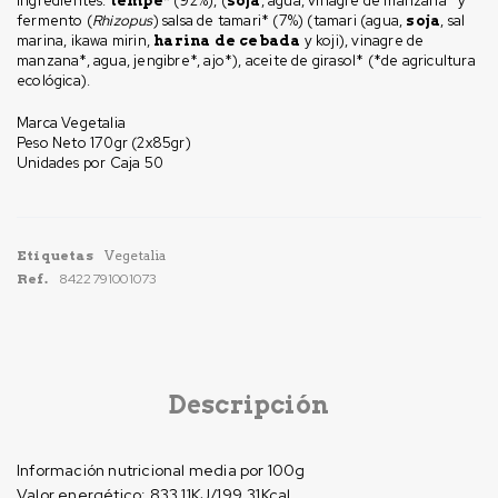
Ingredientes:
(92%), (
, agua, vinagre de manzana* y
tempe*
soja
fermento (
Rhizopus
) salsa de tamari* (7%) (tamari (agua,
, sal
soja
marina, ikawa mirin,
y koji), vinagre de
harina de cebada
manzana*, agua, jengibre*, ajo*), aceite de girasol* (*de agricultura
ecológica).
Marca
Vegetalia
Peso Neto
170gr (2x85gr)
Unidades por Caja
50
Etiquetas
Vegetalia
Ref.
8422791001073
Descripción
Información nutricional media por 100g
Valor energético:
833.11KJ/199.31Kcal