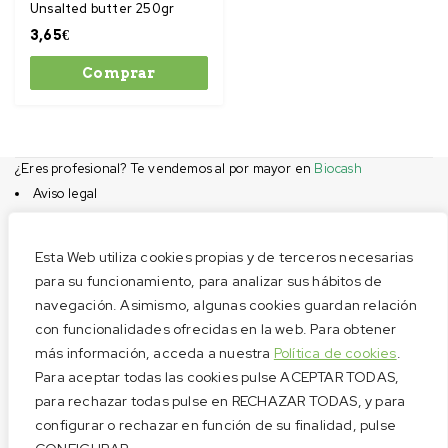
Unsalted butter 250gr
3,65
€
Comprar
¿Eres profesional? Te vendemos al por mayor en
Biocash
Aviso legal
Condiciones de compra
Privacidad
Esta Web utiliza cookies propias y de terceros necesarias
Cookies
para su funcionamiento, para analizar sus hábitos de
navegación. Asimismo, algunas cookies guardan relación
Menú
con funcionalidades ofrecidas en la web. Para obtener
Aviso legal
más información, acceda a nuestra
Política de cookies
.
Condiciones de compra
Para aceptar todas las cookies pulse ACEPTAR TODAS,
Privacidad
para rechazar todas pulse en RECHAZAR TODAS, y para
configurar o rechazar en función de su finalidad, pulse
Cookies