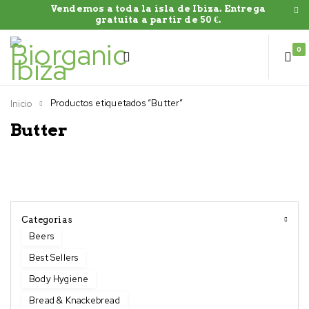
Vendemos a toda la isla de Ibiza. Entrega
gratuíta a partir de 50 €.
0
Productos etiquetados “Butter”
Inicio
Butter
Categorias
Beers
Best Sellers
Body Hygiene
Bread & Knackebread