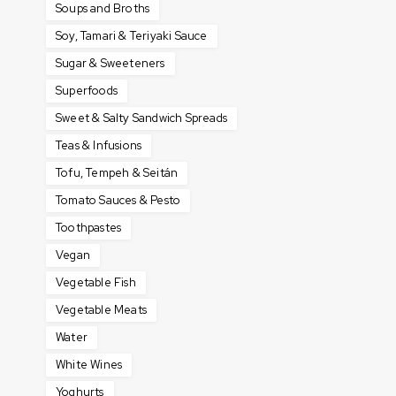
Soups and Broths
Soy, Tamari & Teriyaki Sauce
Sugar & Sweeteners
Superfoods
Sweet & Salty Sandwich Spreads
Teas & Infusions
Tofu, Tempeh & Seitán
Tomato Sauces & Pesto
Toothpastes
Vegan
Vegetable Fish
Vegetable Meats
Water
White Wines
Yoghurts