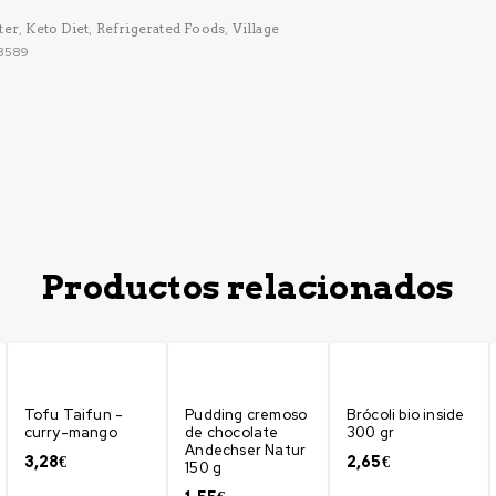
ter
,
Keto Diet
,
Refrigerated Foods
,
Village
8589
Productos relacionados
Tofu Taifun -
Pudding cremoso
Brócoli bio inside
curry-mango
de chocolate
300 gr
Andechser Natur
3,28
€
2,65
€
150 g