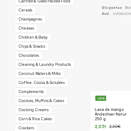
Canned & Glass Packed Food
Etiquetas
But
Cereals
Ref.
541060301
Champagnes
Cheeses
Children & Baby
Chips & Snacks
Chocolates
Cleaning & Laundry Products
Coconut Waters & Milks
Coffee, Cocoa & Solubles
Complements
-10%
Cookies, Muffins & Cakes
Lassi de mango
Cooking Creams
Andechser Natur
Corn & Rice Cakes
250 g
2,30
€
2,07
€
Crackers