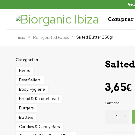
Ven
Comprar 
Salted Butter 250gr
Inicio
Refrigerated Foods
Categorias
Salted
Beers
Best Sellers
3,65
€
Body Hygiene
Bread & Knackebread
Cantidad
Burgers
Butters
Candies & Candy Bars