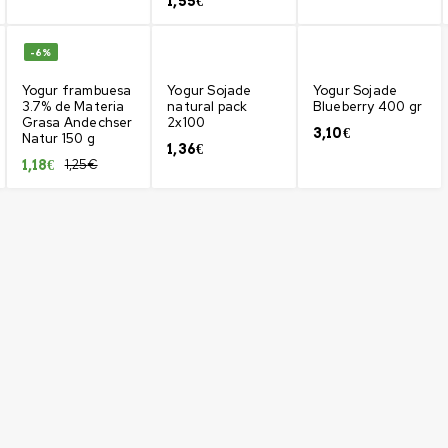
1,55
€
-6%
Yogur frambuesa
Yogur Sojade
Yogur Sojade
3.7% de Materia
natural pack
Blueberry 400 gr
Grasa Andechser
2x100
3,10
€
Natur 150 g
1,36
€
1,25
€
1,18
€