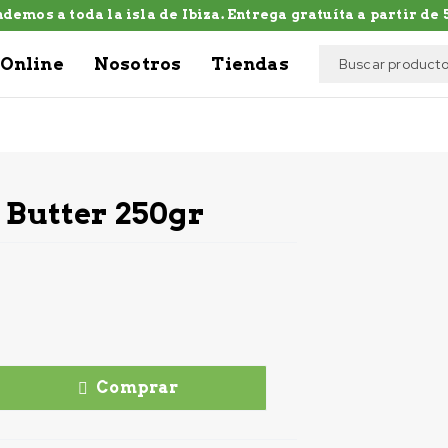
demos a toda la isla de Ibiza. Entrega gratuíta a partir de 5
Online
Nosotros
Tiendas
 Butter 250gr
Comprar