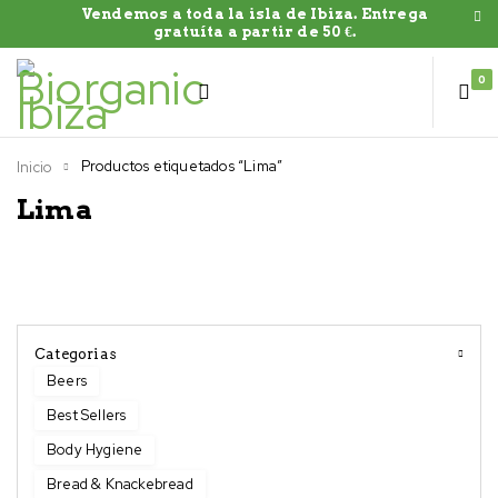
Vendemos a toda la isla de Ibiza. Entrega
gratuíta a partir de 50 €.
0
Productos etiquetados “Lima”
Inicio
Lima
Categorias
Beers
Best Sellers
Body Hygiene
Bread & Knackebread