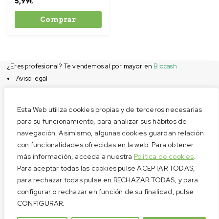
5,99
€
Comprar
¿Eres profesional? Te vendemos al por mayor en
Biocash
Aviso legal
Condiciones de compra
Privacidad
Esta Web utiliza cookies propias y de terceros necesarias
Cookies
para su funcionamiento, para analizar sus hábitos de
navegación. Asimismo, algunas cookies guardan relación
Menú
con funcionalidades ofrecidas en la web. Para obtener
Aviso legal
más información, acceda a nuestra
Política de cookies
.
Condiciones de compra
Para aceptar todas las cookies pulse ACEPTAR TODAS,
Privacidad
para rechazar todas pulse en RECHAZAR TODAS, y para
configurar o rechazar en función de su finalidad, pulse
Cookies
CONFIGURAR.