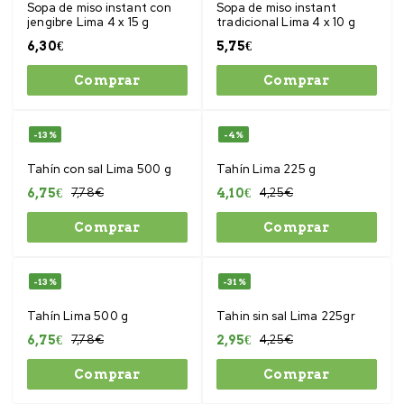
Sopa de miso instant con
Sopa de miso instant
jengibre Lima 4 x 15 g
tradicional Lima 4 x 10 g
6,30
€
5,75
€
Comprar
Comprar
-13%
-4%
Tahín con sal Lima 500 g
Tahín Lima 225 g
7,78
€
4,25
€
6,75
€
4,10
€
Comprar
Comprar
-13%
-31%
Tahín Lima 500 g
Tahin sin sal Lima 225gr
7,78
€
4,25
€
6,75
€
2,95
€
Comprar
Comprar