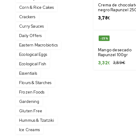
Crema de chocolat
Corn & Rice Cakes
negro Rapunzel 25
Crackers
3,78
€
Curry Sauces
Daily Offers
-15%
Eastern Macrobiotics
Mango desecado
Ecological Eggs
Rapunzel 100gr
3,89
€
3,32
€
Ecological Fish
Essentials
Flours & Starches
Frozen Foods
Gardening
Gluten Free
Hummus & Tzatziki
Ice Creams