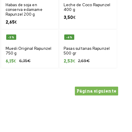
Habas de soja en
Leche de Coco Rapunzel
conserva edamame
400 g
Rapunzel 200 g
3,50
€
2,65
€
-3%
-6%
Muesli Original Rapunzel
Pasas sultanas Rapunzel
750 g
500 gr
6,35
€
2,69
€
6,15
€
2,53
€
Página siguiente