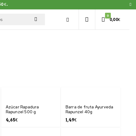
0 €.
0
0,00
€
Azúcar Rapadura
Barra de fruta Ayurveda
Rapunzel 500 g
Rapunzel 40g
4,65
€
1,49
€