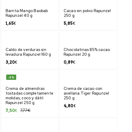
Barrita Mango Baobab
Cacao en polvo Rapunzel
Rapunzel 40 g
250 g
1,65
€
5,85
€
Caldo de verduras sin
Chocolatinas 85% cacao
levadura Rapunzel 160 g
Rapunzel 20 g
3,20
€
0,89
€
-3%
Crema de almendras
Crema de cacao con
tostadas completamente
avellana Tiger Rapunzel
molidas, coco y dátil
250 g
Rapunzel 250 g
4,80
€
7,77
€
7,50
€