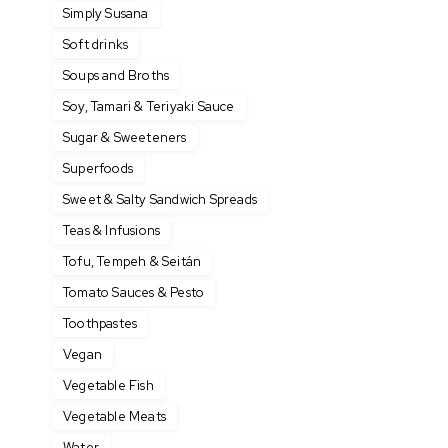
Simply Susana
Soft drinks
Soups and Broths
Soy, Tamari & Teriyaki Sauce
Sugar & Sweeteners
Superfoods
Sweet & Salty Sandwich Spreads
Teas & Infusions
Tofu, Tempeh & Seitán
Tomato Sauces & Pesto
Toothpastes
Vegan
Vegetable Fish
Vegetable Meats
Water