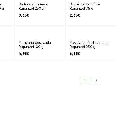
e
Datiles sin hueso
Dulce de Jengibre
0 g
Rapunzel 250gr
Rapunzel 75 g
3,65
€
2,65
€
Manzana desecada
Mezcla de frutos secos
Rapunzel 100 g
Rapunzel 250 g
4,95
€
6,65
€
1
2