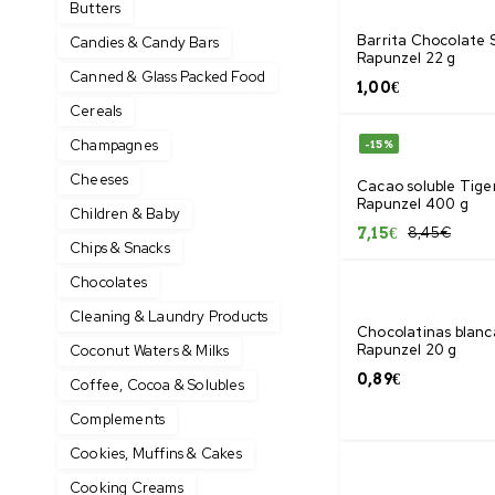
Butters
Barrita Chocolate
Candies & Candy Bars
Rapunzel 22 g
Canned & Glass Packed Food
1,00
€
Cereals
Champagnes
-15%
Cheeses
Cacao soluble Tige
Rapunzel 400 g
Children & Baby
8,45
€
7,15
€
Chips & Snacks
Chocolates
Cleaning & Laundry Products
Chocolatinas blanc
Rapunzel 20 g
Coconut Waters & Milks
0,89
€
Coffee, Cocoa & Solubles
Complements
Cookies, Muffins & Cakes
Cooking Creams