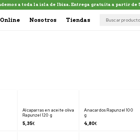
demos a toda la isla de Ibiza. Entrega gratuíta a partir de 5
Online
Nosotros
Tiendas
Alcaparras en aceite oliva
Anacardos Rapunzel 100
Rapunzel 120 g
g
5,35
€
4,80
€