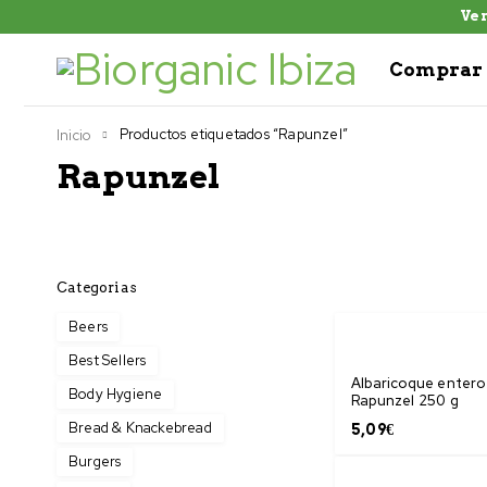
Ven
Comprar 
Productos etiquetados “Rapunzel”
Inicio
Rapunzel
Categorias
Beers
Best Sellers
Albaricoque entero
Body Hygiene
Rapunzel 250 g
Bread & Knackebread
5,09
€
Burgers