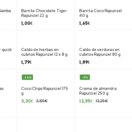
 Samba
Barrita Chocolate Tiger
Barrita Coco Rapunzel
Rapunzel 22 g
40 g
1,00
€
1,65
€
r quick
Caldo de hierbas en
Caldo de verduras en
cubitos Rapunzel 12 x 8 g
cubitos Rapunzel 80 g
1,79
€
1,89
€
-14%
-3%
as
Coco Chips Rapunzel 175
Crema de almendra
g
Rapunzel 250 g
3,85
€
13,25
€
3,30
€
12,85
€