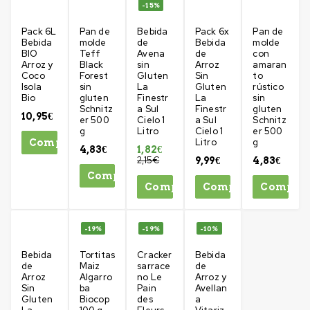
-15%
Pack 6L
Pan de
Bebida
Pack 6x
Pan de
Bebida
molde
de
Bebida
molde
BIO
Teff
Avena
de
con
Arroz y
Black
sin
Arroz
amaran
Coco
Forest
Gluten
Sin
to
Isola
sin
La
Gluten
rústico
Bio
gluten
Finestr
La
sin
Schnitz
a Sul
Finestr
gluten
10,95
€
er 500
Cielo 1
a Sul
Schnitz
g
Litro
Cielo 1
er 500
Litro
g
Comprar
4,83
€
1,82
€
2,15
€
9,99
€
4,83
€
Comprar
Comprar
Comprar
Compra
-19%
-19%
-10%
Bebida
Tortitas
Cracker
Bebida
de
Maiz
sarrace
de
Arroz
Algarro
no Le
Arroz y
Sin
ba
Pain
Avellan
Gluten
Biocop
des
a