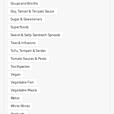
Soups and Broths
Soy, Tamari & Teriyaki Sauce
Sugar & Sweeteners
Superfoods
Sweet & Salty Sandwich Spreads
Teas & Infusions
Tofu, Tempeh & Seitán
Tomato Sauces & Pesto
Toothpastes
Vegan
Vegetable Fish
Vegetable Meats
Water
White Wines
Yoghurts