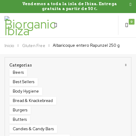
Vendemos a toda la isla de Ibiza. Entrega
gratuíta a partir de 50 €.
0
Albaricoque entero Rapunzel 250 g
Inicio
Gluten Free
Categorias
Beers
Best Sellers
Body Hygiene
Bread & Knackebread
Burgers
Butters
Candies & Candy Bars