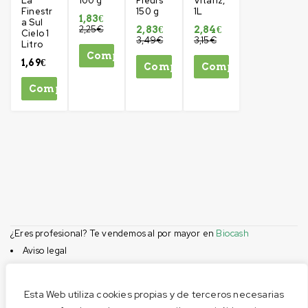
La
100 g
Fleurs
Vitariz,
Finestr
150 g
1L
1,83
€
a Sul
2,25
€
2,83
€
2,84
€
Cielo 1
3,49
€
3,15
€
Litro
Comprar
1,69
€
Comprar
Comprar
Comprar
¿Eres profesional? Te vendemos al por mayor en
Biocash
Aviso legal
Condiciones de compra
Privacidad
Esta Web utiliza cookies propias y de terceros necesarias