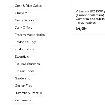
Corn & Rice Cakes
Vitamina B12 1000 
Crackers
(Cianocobalamina)
Comprimidos sublin
Curry Sauces
- masticables
Daily Offers
34,95
€
Eastern Macrobiotics
Ecological Eggs
Ecological Fish
Essentials
Flours & Starches
Frozen Foods
Gardening
Gluten Free
Hummus & Tzatziki
Ice Creams