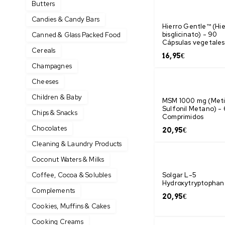
Butters
Candies & Candy Bars
Hierro Gentle™ (Hie
bisglicinato) - 90
Canned & Glass Packed Food
Cápsulas vegetales
Cereals
16,95
€
Champagnes
Cheeses
Children & Baby
MSM 1000 mg (Meti
Sulfonil Metano) -
Chips & Snacks
Comprimidos
Chocolates
20,95
€
Cleaning & Laundry Products
Coconut Waters & Milks
Coffee, Cocoa & Solubles
Solgar L-5
Hydroxytryptophan
Complements
20,95
€
Cookies, Muffins & Cakes
Cooking Creams