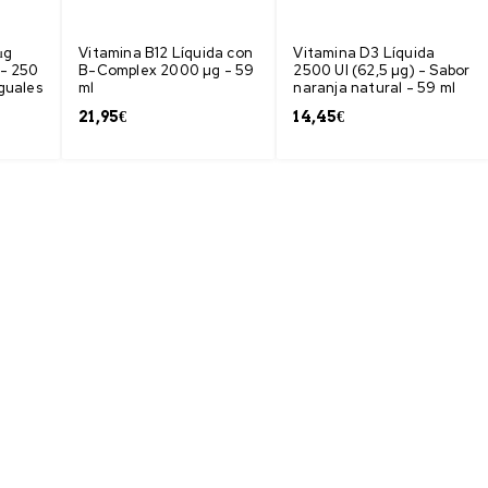
μg
Vitamina B12 Líquida con
Vitamina D3 Líquida
 - 250
B-Complex 2000 µg - 59
2500 UI (62,5 µg) - Sabor
guales
ml
naranja natural - 59 ml
21,95
€
14,45
€