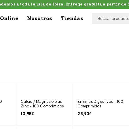
demos a toda la isla de Ibiza. Entrega gratuíta a partir de 5
Online
Nosotros
Tiendas
00
Calcio / Magnesio plus
Enzimas Digestivas - 100
Zinc - 100 Comprimidos
Comprimidos
10,95
€
23,90
€