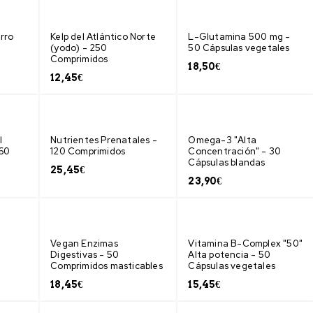
rro
Kelp del Atlántico Norte
L-Glutamina 500 mg -
(yodo) - 250
50 Cápsulas vegetales
Comprimidos
18,50
€
12,45
€
l
Nutrientes Prenatales -
Omega-3 "Alta
 60
120 Comprimidos
Concentración" - 30
Cápsulas blandas
25,45
€
23,90
€
Vegan Enzimas
Vitamina B-Complex "50"
Digestivas - 50
Alta potencia - 50
Comprimidos masticables
Cápsulas vegetales
18,45
€
15,45
€