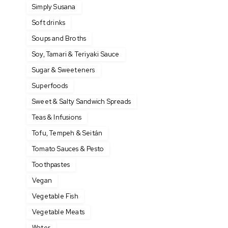
Simply Susana
Soft drinks
Soups and Broths
Soy, Tamari & Teriyaki Sauce
Sugar & Sweeteners
Superfoods
Sweet & Salty Sandwich Spreads
Teas & Infusions
Tofu, Tempeh & Seitán
Tomato Sauces & Pesto
Toothpastes
Vegan
Vegetable Fish
Vegetable Meats
Water