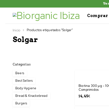
Ven
Comprar 
Productos etiquetados “Solgar”
Inicio
Solgar
Categorias
Beers
Best Sellers
Biotina 300 µg - 1
Body Hygiene
Comprimidos
Bread & Knackebread
14,45
€
Burgers