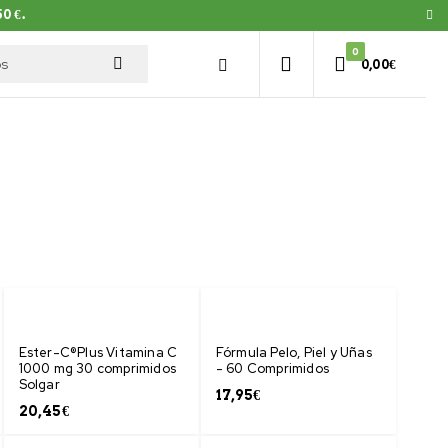
0 €.
0
0,00
€
Ester-C®Plus Vitamina C
Fórmula Pelo, Piel y Uñas
1000 mg 30 comprimidos
- 60 Comprimidos
Solgar
17,95
€
20,45
€