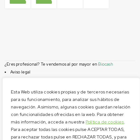
¿Eres profesional? Te vendemos al por mayor en
Biocash
Aviso legal
Condiciones de compra
Privacidad
Esta Web utiliza cookies propias y de terceros necesarias
Cookies
para su funcionamiento, para analizar sus hábitos de
navegación. Asimismo, algunas cookies guardan relación
Menú
con funcionalidades ofrecidas en la web. Para obtener
Aviso legal
más información, acceda a nuestra
Política de cookies
.
Condiciones de compra
Para aceptar todas las cookies pulse ACEPTAR TODAS,
Privacidad
para rechazar todas pulse en RECHAZAR TODAS, y para