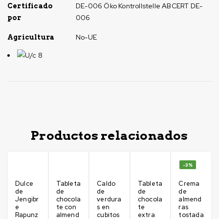
DE-006 Öko Kontrollstelle ABCERT DE-
Certificado
006
por
No-UE
Agricultura
U/c 8
Productos relacionados
-3%
Dulce
Tableta
Caldo
Tableta
Crema
de
de
de
de
de
Jengibr
chocola
verdura
chocola
almend
e
te con
s en
te
ras
Rapunz
almend
cubitos
extra
tostada