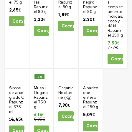
el 75 g
ras
Rapunz
negro
s
Rapunz
el 80 g
Rapunz
complet
2,65
€
el 80 g
el 80 g
amente
1,89
€
molidas,
3,30
€
2,70
€
coco y
Comprar
dátil
Comprar
Rapunz
Comprar
Comprar
el 250 g
7,50
€
7,77
€
Compra
-3%
Sirope
Muesli
Organic
Albarico
de arce
Original
Nectari
que
grado C
Rapunz
ne (Kg)
entero
Rapunz
el 750
Rapunz
7,90
€
el 375
g
el 250 g
ml
6,15
€
5,09
€
Comprar
6,35
€
14,45
€
Comprar
Comprar
Comprar