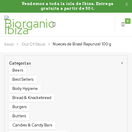
Vendemos a toda la isla de Ibiza. Entrega
gratuíta a partir de 50 €.
0
Nueces de Brasil Rapunzel 100 g
Inicio
Out Of Stock
Categorias
Beers
Best Sellers
Body Hygiene
Bread & Knackebread
Burgers
Butters
Candies & Candy Bars