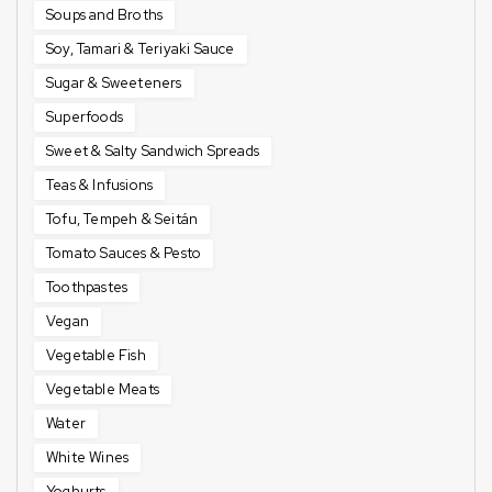
Soups and Broths
Soy, Tamari & Teriyaki Sauce
Sugar & Sweeteners
Superfoods
Sweet & Salty Sandwich Spreads
Teas & Infusions
Tofu, Tempeh & Seitán
Tomato Sauces & Pesto
Toothpastes
Vegan
Vegetable Fish
Vegetable Meats
Water
White Wines
Yoghurts