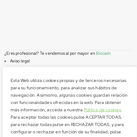
¿Eres profesional? Te vendemos al por mayor en
Biocash
Aviso legal
Condiciones de compra
Privacidad
Esta Web utiliza cookies propias y de terceros necesarias
Cookies
para su funcionamiento, para analizar sus hábitos de
navegación. Asimismo, algunas cookies guardan relación
Menú
con funcionalidades ofrecidas en la web. Para obtener
Aviso legal
más información, acceda a nuestra
Política de cookies
.
Condiciones de compra
Para aceptar todas las cookies pulse ACEPTAR TODAS,
Privacidad
para rechazar todas pulse en RECHAZAR TODAS, y para
configurar o rechazar en función de su finalidad, pulse
Cookies