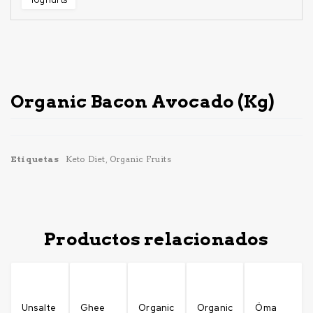
Sin Stock
Organic Bacon Avocado (Kg)
Etiquetas
Keto Diet
,
Organic Fruits
Productos relacionados
Unsalte
Ghee
Organic
Organic
Öma