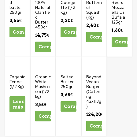
d
100%
Courge
Buttern
Beers
butter
Natural
tte (1/2
ut
Mozzar
250gr
Clarifie
Kg)
Squash
ella Di
d
(Kg)
Bufala
3,65
€
2,20
€
Butter
125gr
2,40
€
450gr
1,60
€
Comprar
Comprar
14,75
€
Comprar
Compra
Comprar
Organic
Organic
Salted
Beyond
Fennel
White
Butter
Vegan
(1/2 Kg)
Mushro
250gr
Burger
om (1/2
(Cateri
3,65
€
kg)
ng
42x113g
Leer
3,50
€
)
Comprar
más
124,20
€
Comprar
Comprar