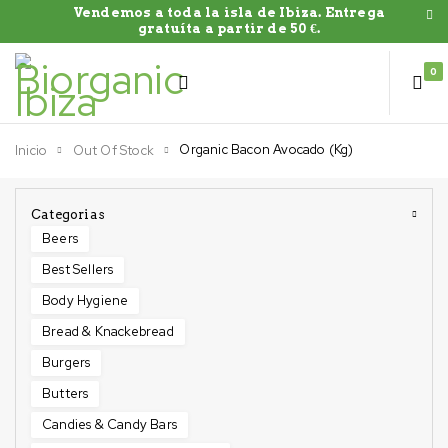
Vendemos a toda la isla de Ibiza. Entrega
gratuíta a partir de 50 €.
0
Organic Bacon Avocado (Kg)
Inicio
Out Of Stock
Categorias
Beers
Best Sellers
Body Hygiene
Bread & Knackebread
Burgers
Butters
Candies & Candy Bars