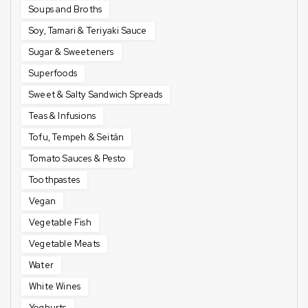
Soups and Broths
Soy, Tamari & Teriyaki Sauce
Sugar & Sweeteners
Superfoods
Sweet & Salty Sandwich Spreads
Teas & Infusions
Tofu, Tempeh & Seitán
Tomato Sauces & Pesto
Toothpastes
Vegan
Vegetable Fish
Vegetable Meats
Water
White Wines
Yoghurts