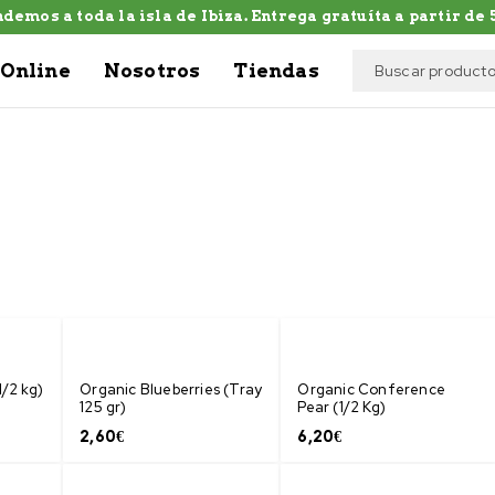
demos a toda la isla de Ibiza. Entrega gratuíta a partir de 5
Online
Nosotros
Tiendas
/2 kg)
Organic Blueberries (Tray
Organic Conference
125 gr)
Pear (1/2 Kg)
2,60
€
6,20
€