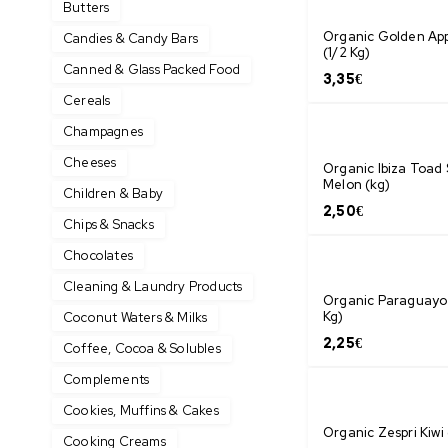
Butters
Organic Golden Ap
Candies & Candy Bars
(1/2 Kg)
Canned & Glass Packed Food
3,35
€
Cereals
Champagnes
Cheeses
Organic Ibiza Toad 
Melon (kg)
Children & Baby
2,50
€
Chips & Snacks
Chocolates
Cleaning & Laundry Products
Organic Paraguayo 
Kg)
Coconut Waters & Milks
2,25
€
Coffee, Cocoa & Solubles
Complements
Cookies, Muffins & Cakes
Organic Zespri Kiwi 
Cooking Creams