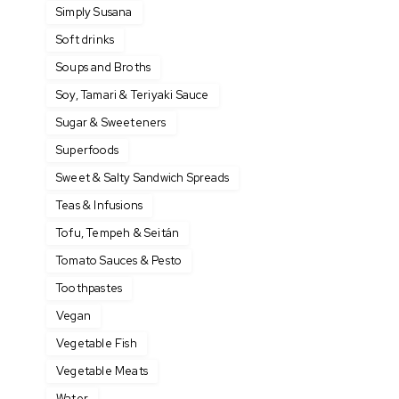
Simply Susana
Soft drinks
Soups and Broths
Soy, Tamari & Teriyaki Sauce
Sugar & Sweeteners
Superfoods
Sweet & Salty Sandwich Spreads
Teas & Infusions
Tofu, Tempeh & Seitán
Tomato Sauces & Pesto
Toothpastes
Vegan
Vegetable Fish
Vegetable Meats
Water