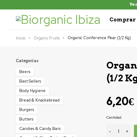
Ven
Comprar 
Organic Conference Pear (1/2 Kg)
Inicio
Organic Fruits
Categorias
Organ
Beers
(1/2 K
Best Sellers
Body Hygiene
6,20
€
Bread & Knackebread
Burgers
Cantidad
Butters
Candies & Candy Bars