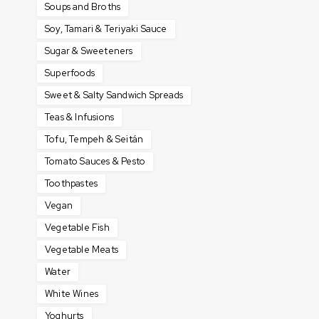
Soups and Broths
Soy, Tamari & Teriyaki Sauce
Sugar & Sweeteners
Superfoods
Sweet & Salty Sandwich Spreads
Teas & Infusions
Tofu, Tempeh & Seitán
Tomato Sauces & Pesto
Toothpastes
Vegan
Vegetable Fish
Vegetable Meats
Water
White Wines
Yoghurts