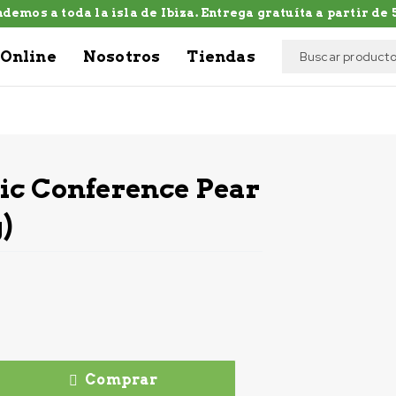
demos a toda la isla de Ibiza. Entrega gratuíta a partir de 5
Online
Nosotros
Tiendas
ic Conference Pear
g)
Comprar