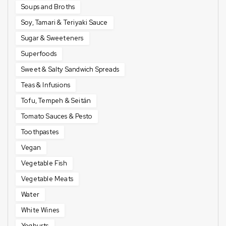
Soups and Broths
Soy, Tamari & Teriyaki Sauce
Sugar & Sweeteners
Superfoods
Sweet & Salty Sandwich Spreads
Teas & Infusions
Tofu, Tempeh & Seitán
Tomato Sauces & Pesto
Toothpastes
Vegan
Vegetable Fish
Vegetable Meats
Water
White Wines
Yoghurts