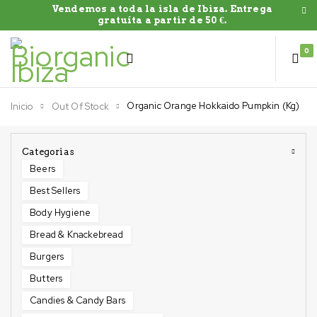
Vendemos a toda la isla de Ibiza. Entrega
gratuíta a partir de 50 €.
0
Organic Orange Hokkaido Pumpkin (Kg)
Inicio
Out Of Stock
Categorias
Beers
Best Sellers
Body Hygiene
Bread & Knackebread
Burgers
Butters
Candies & Candy Bars