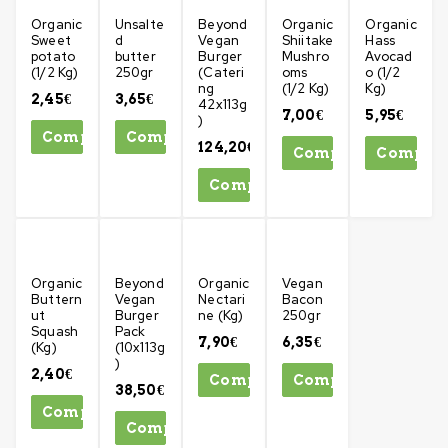
Organic
Unsalte
Beyond
Organic
Organic
Sweet
d
Vegan
Shiitake
Hass
potato
butter
Burger
Mushro
Avocad
(1/2 Kg)
250gr
(Cateri
oms
o (1/2
ng
(1/2 Kg)
Kg)
2,45
€
3,65
€
42x113g
7,00
€
5,95
€
)
Comprar
Comprar
124,20
€
Comprar
Compra
Comprar
Organic
Beyond
Organic
Vegan
Buttern
Vegan
Nectari
Bacon
ut
Burger
ne (Kg)
250gr
Squash
Pack
7,90
€
6,35
€
(Kg)
(10x113g
)
2,40
€
Comprar
Comprar
38,50
€
Comprar
Comprar