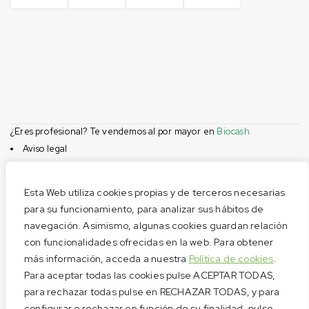
¿Eres profesional? Te vendemos al por mayor en
Biocash
Aviso legal
Condiciones de compra
Privacidad
Esta Web utiliza cookies propias y de terceros necesarias
Cookies
para su funcionamiento, para analizar sus hábitos de
navegación. Asimismo, algunas cookies guardan relación
Menú
con funcionalidades ofrecidas en la web. Para obtener
Aviso legal
más información, acceda a nuestra
Política de cookies
.
Condiciones de compra
Para aceptar todas las cookies pulse ACEPTAR TODAS,
Privacidad
para rechazar todas pulse en RECHAZAR TODAS, y para
configurar o rechazar en función de su finalidad, pulse