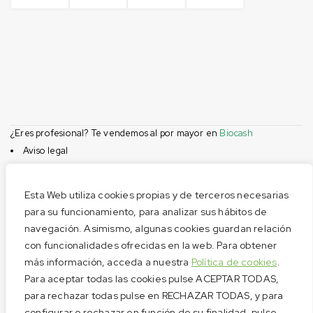
¿Eres profesional? Te vendemos al por mayor en
Biocash
Aviso legal
Condiciones de compra
Privacidad
Esta Web utiliza cookies propias y de terceros necesarias
Cookies
para su funcionamiento, para analizar sus hábitos de
navegación. Asimismo, algunas cookies guardan relación
Menú
con funcionalidades ofrecidas en la web. Para obtener
Aviso legal
más información, acceda a nuestra
Política de cookies
.
Condiciones de compra
Para aceptar todas las cookies pulse ACEPTAR TODAS,
Privacidad
para rechazar todas pulse en RECHAZAR TODAS, y para
configurar o rechazar en función de su finalidad, pulse