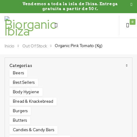
Vendemos a toda la isla de Ibiza. Entrega
gratuíta a partir de 50 €.
0
Organic Pink Tomato (Kg)
Inicio
Out Of Stock
Categorias
Beers
Best Sellers
Body Hygiene
Bread & Knackebread
Burgers
Butters
Candies & Candy Bars