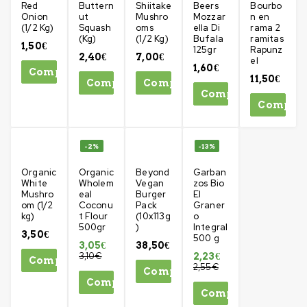
Red
Buttern
Shiitake
Beers
Bourbo
Onion
ut
Mushro
Mozzar
n en
(1/2 Kg)
Squash
oms
ella Di
rama 2
(Kg)
(1/2 Kg)
Bufala
ramitas
1,50
€
125gr
Rapunz
2,40
€
7,00
€
el
1,60
€
Comprar
11,50
€
Comprar
Comprar
Comprar
Compra
-2%
-13%
Organic
Organic
Beyond
Garban
White
Wholem
Vegan
zos Bio
Mushro
eal
Burger
El
om (1/2
Coconu
Pack
Graner
kg)
t Flour
(10x113g
o
500gr
)
Integral
3,50
€
500 g
3,05
€
38,50
€
3,10
€
2,23
€
Comprar
2,55
€
Comprar
Comprar
Comprar