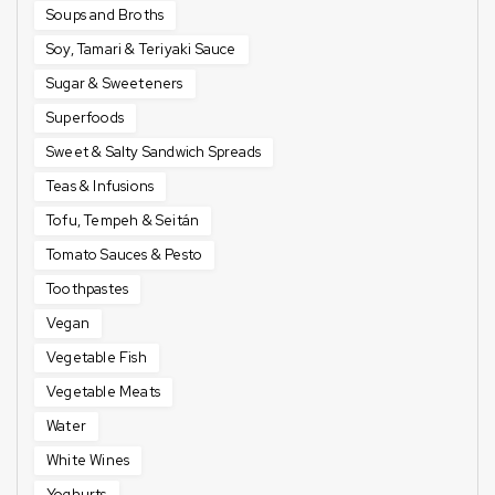
Soups and Broths
Soy, Tamari & Teriyaki Sauce
Sugar & Sweeteners
Superfoods
Sweet & Salty Sandwich Spreads
Teas & Infusions
Tofu, Tempeh & Seitán
Tomato Sauces & Pesto
Toothpastes
Vegan
Vegetable Fish
Vegetable Meats
Water
White Wines
Yoghurts