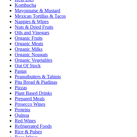
Kombucha
Mayonnaise & Mustard
Mexican Tortillas & Tacos
Nappies & Wipes
Nuts & Dried Fruits
Oils and Vinegars
Organic Fruits
Organic Meats
Organic Milks
Organic Nougats
Organic Vegetables
Out Of Stock
Pastas
Peanutbutters & Tahinis
Pita Bread & Piadinas
Pizzas
Plant Based Drinks
Prepared Meals
Prosecco Wines
Proteins
Quinoa
Red Wines
Refrigerated Foods
Rice & Pulses