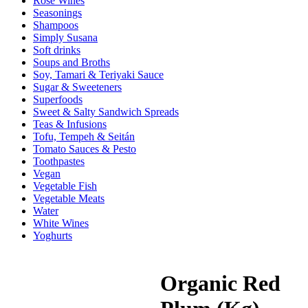
Rose Wines
Seasonings
Shampoos
Simply Susana
Soft drinks
Soups and Broths
Soy, Tamari & Teriyaki Sauce
Sugar & Sweeteners
Superfoods
Sweet & Salty Sandwich Spreads
Teas & Infusions
Tofu, Tempeh & Seitán
Tomato Sauces & Pesto
Toothpastes
Vegan
Vegetable Fish
Vegetable Meats
Water
White Wines
Yoghurts
Organic Red