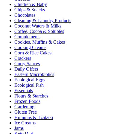
Children & Baby
Chips & Snacks
Chocolates
Cleaning & Laundry Products
Coconut Waters & Milks
Coffee, Cocoa & Solubles
Complements
Cookies, Muffins & Cakes
Cooking Creams
Corn & Rice Cakes
Crackers
Curry Sauces
Daily Offers
Eastern Macrobiotics
Ecological Eggs
Ecological Fish
Essentials
Flours & Starches
Frozen Foods
Gardening
Gluten Free
Hummus & Tzatziki
Ice Creams
Jams
Keto Diet