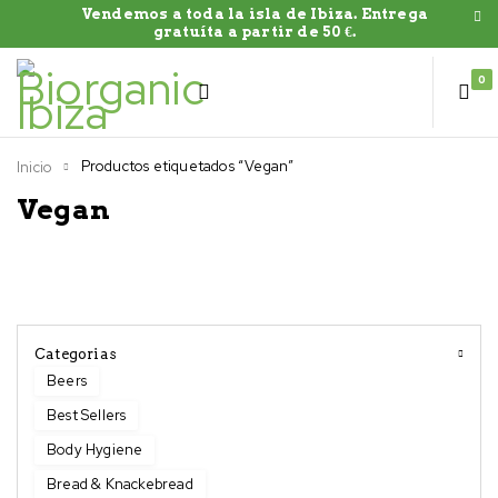
Vendemos a toda la isla de Ibiza. Entrega
gratuíta a partir de 50 €.
0
Productos etiquetados “Vegan”
Inicio
Vegan
Categorias
Beers
Best Sellers
Body Hygiene
Bread & Knackebread