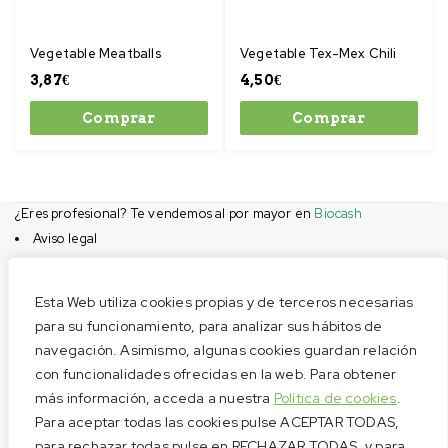
Vegetable Meatballs
Vegetable Tex-Mex Chili
3,87
€
4,50
€
Comprar
Comprar
¿Eres profesional? Te vendemos al por mayor en
Biocash
Aviso legal
Condiciones de compra
Privacidad
Esta Web utiliza cookies propias y de terceros necesarias
Cookies
para su funcionamiento, para analizar sus hábitos de
navegación. Asimismo, algunas cookies guardan relación
Menú
con funcionalidades ofrecidas en la web. Para obtener
Aviso legal
más información, acceda a nuestra
Política de cookies
.
Condiciones de compra
Para aceptar todas las cookies pulse ACEPTAR TODAS,
Privacidad
para rechazar todas pulse en RECHAZAR TODAS, y para